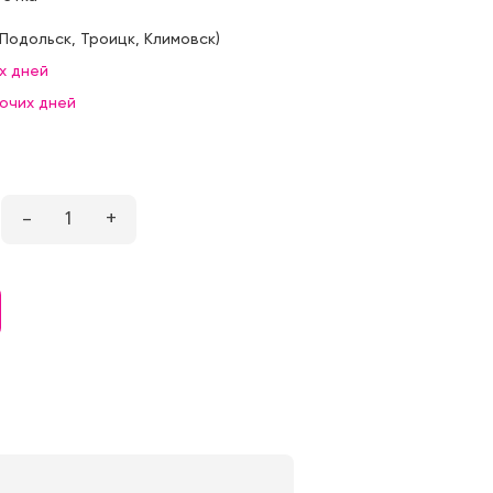
Подольск
,
Троицк
,
Климовск
)
х дней
бочих дней
–
1
+