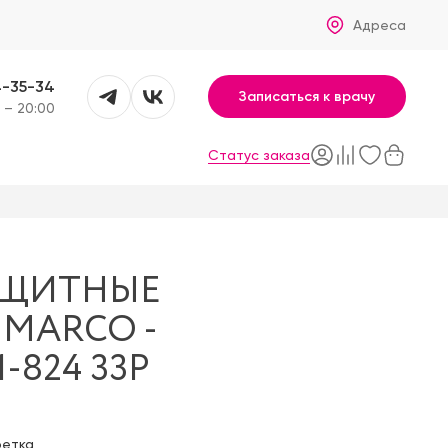
Адреса
4-35-34
Записаться к врачу
 – 20:00
Статус заказа
АЩИТНЫЕ
 MARCO -
1-824 33P
фетка