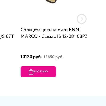
Солнцезащитные очки ENNI
Солнце
/S 67T
MARCO - Classic IS 12-081 08PZ
Rossi 
10120 руб.
6104 р
12650 руб.
В КОРЗИНУ
В