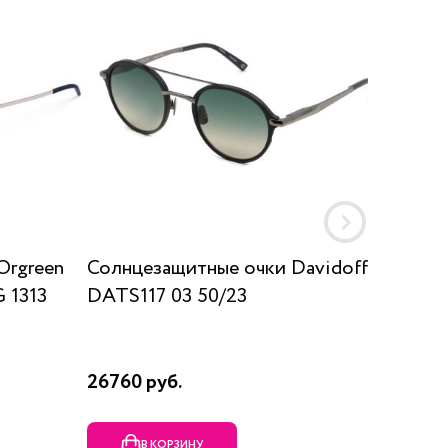
Orgreen
Солнцезащитные очки Davidoff
Солнц
 1313
DATS117 03 50/23
SUN K
26760 руб.
17910 р
В КОРЗИНУ
В