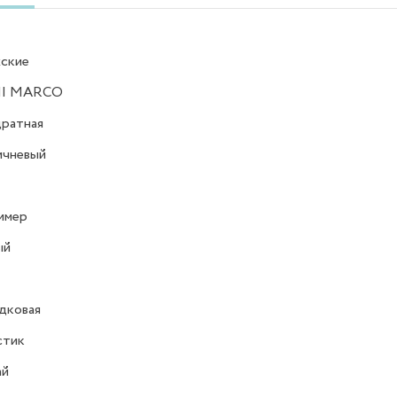
ские
I MARCO
ратная
ичневый
имер
ый
дковая
стик
ай