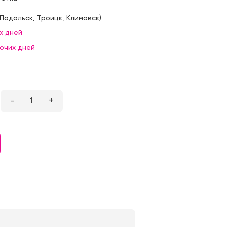
Подольск
,
Троицк
,
Климовск
)
х дней
бочих дней
–
1
+