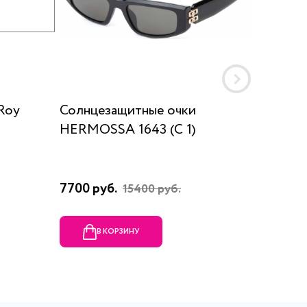
Roy
Солнцезащитные очки
Солнце
HERMOSSA 1643 (C 1)
MARCO 
7700 руб.
10760 
15400 руб.
В КОРЗИНУ
В