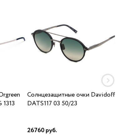
Orgreen
Солнцезащитные очки Davidoff
Солнц
 1313
DATS117 03 50/23
SUN K
26760 руб.
17910 р