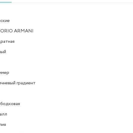
ские
ORIO ARMANI
ратная
ный
имер
чневый градиент
ободковая
алл
лия