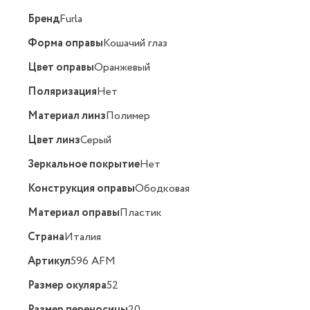
Бренд
Furla
Форма оправы
Кошачий глаз
Цвет оправы
Оранжевый
Поляризация
Нет
Материал линз
Полимер
Цвет линз
Серый
Зеркальное покрытие
Нет
Конструкция оправы
Ободковая
Материал оправы
Пластик
Страна
Италия
Артикул
596 AFM
Размер окуляра
52
Размер переносицы
20