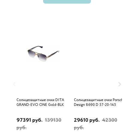
Солнцезащитные очки DITA
Солнцезащитные очки Porsche
С
GRAND-EVO ONE Gold-BLK
Design 8690 D 57-20-145
U
97391 руб.
139130
29610 руб.
42300
3
руб.
руб.