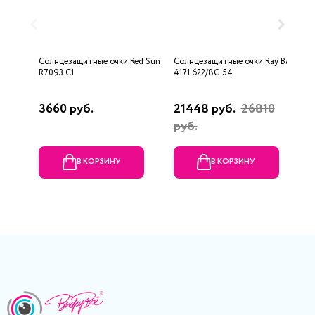
Солнцезащитные очки Red Sun
Солнцезащитные очки Ray Ban
С
R7093 C1
4171 622/8G 54
R
3660 руб.
21448 руб.
26810
2
руб.
В КОРЗИНУ
В КОРЗИНУ