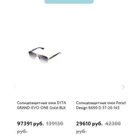
Солнцезащитные очки DITA
Солнцезащитные очки Porsche
С
GRAND-EVO ONE Gold-BLK
Design 8690 D 57-20-145
U
97391 руб.
139130
29610 руб.
42300
3
руб.
руб.