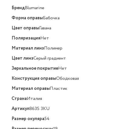
Бренд
Blumarine
Форма оправы
Бабочка
Цвет оправы
Гавана
Поляризация
Нет
Материал линз
Полимер
Цвет линз
Серый градиент
Зеркальное покрытие
Нет
Конструкция оправы
Ободковая
Материал оправы
Пластик
Страна
Италия
Артикул
863S 3KU
Размер окуляра
54
Размер переносицы
19