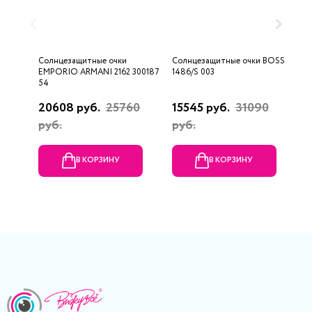
Солнцезащитные очки
Солнцезащитные очки BOSS
С
EMPORIO ARMANI 2162 300187
1486/S 003
E
54
20608 руб.
25760
15545 руб.
31090
2
руб.
руб.
В КОРЗИНУ
В КОРЗИНУ