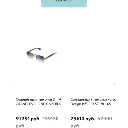
В КАТАЛОГ
Солнцезащитные очки DITA
Солнцезащитные очки Porsche
С
GRAND-EVO ONE Gold-BLK
Design 8690 D 57-20-145
U
97391 руб.
139130
29610 руб.
42300
3
руб.
руб.