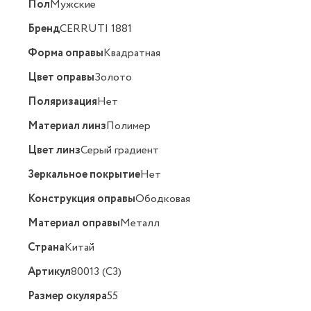
Пол
Мужские
Бренд
CERRUTI 1881
Форма оправы
Квадратная
Цвет оправы
Золото
Поляризация
Нет
Материал линз
Полимер
Цвет линз
Серый градиент
Зеркальное покрытие
Нет
Конструкция оправы
Ободковая
Материал оправы
Металл
Страна
Китай
Артикул
80013 (C3)
Размер окуляра
55