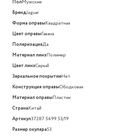
Пол
Мужские
Бренд
Jaguar
Форма оправы
Квадратная
Цвет оправы
Гавана
Поляризация
Да
Материал линз
Полимер
Цвет линз
Серый
Зеркальное покрытие
Нет
Конструкция оправы
Ободковая
Материал оправы
Пластик
Страна
Китай
Артикул
37287 5499 53/19
Размер окуляра
53