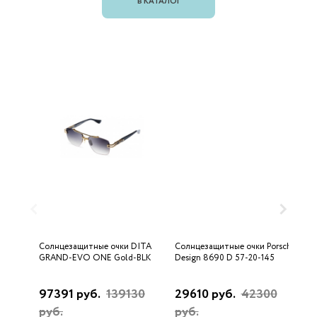
В КАТАЛОГ
Солнцезащитные очки DITA
Солнцезащитные очки Porsche
С
GRAND-EVO ONE Gold-BLK
Design 8690 D 57-20-145
U
97391 руб.
139130
29610 руб.
42300
3
руб.
руб.