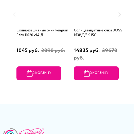
Солнцезащитные очки Penguin
Солнцезащитные очки BOSS
С
Baby 11020 c14 Д
1538/F/SK J5G
C
1045 руб.
2090 руб.
14835 руб.
29670
3
руб.
В КОРЗИНУ
В КОРЗИНУ