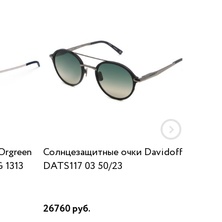
Orgreen
Солнцезащитные очки Davidoff
Солнц
 1313
DATS117 03 50/23
SUN K
26760 руб.
17910 р