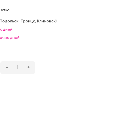
фетка
Подольск
,
Троицк
,
Климовск
)
х дней
бочих дней
–
1
+