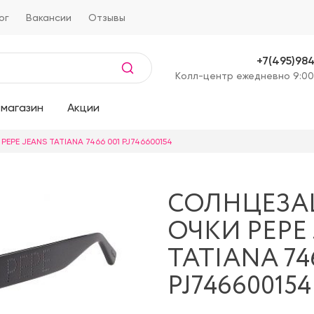
ог
Вакансии
Отзывы
+7(495)98
Kолл-центр ежедневно 9:00
магазин
Акции
PEPE JEANS TATIANA 7466 001 PJ746600154
СОЛНЦЕЗ
ОЧКИ PEPE
TATIANA 74
PJ746600154