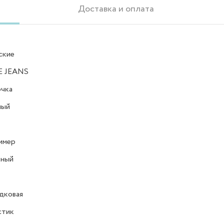
Доставка и оплата
ские
E JEANS
очка
ный
имер
ёный
дковая
стик