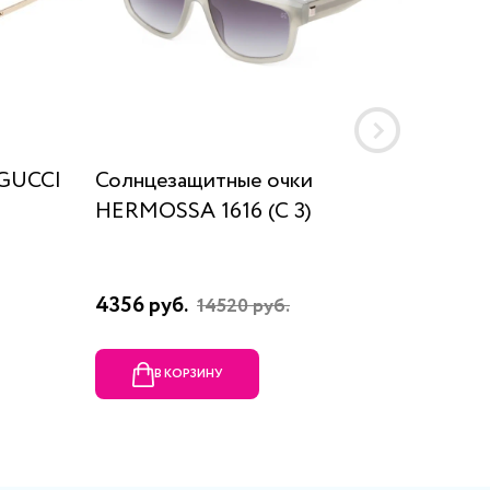
 GUCCI
Солнцезащитные очки
Солнце
HERMOSSA 1616 (C 3)
2232 1
4356 руб.
31220 р
14520 руб.
В КОРЗИНУ
В