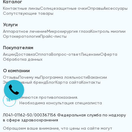
Каталог
Контактные линзы
Солнцезащитные очки
Оправы
Аксессуары
Сопутствующие товары
Услуги
Аппаратное лечение
Микрохирургия глаза
Контроль миопии
Ортокератология
Прайс-листы
Покупателям
Акции
Доставка
Оплата
Вопрос-ответ
Лицензии
Оферта
Обработка данных
О компании
Отзывы
Почему мы
Программа лояльности
Вакансии
Эксклюзивный бренд
Блог
Карта сайта
Контакты
Имеются противопоказания.
18+
Необходима консультация специалиста
Л041-01162-50/000367156 Федеральная служба по надзору
в сфере здравоохранения
Обращаем ваше внимание, что цены на сайте могут