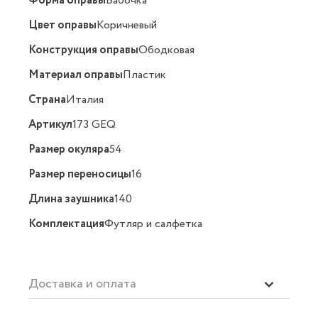
Форма оправы
Бабочка
Цвет оправы
Коричневый
Конструкция оправы
Ободковая
Материал оправы
Пластик
Страна
Италия
Артикул
173 GEQ
Размер окуляра
54
Размер переносицы
16
Длина заушника
140
Комплектация
Футляр и салфетка
Доставка и оплата