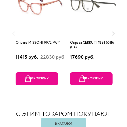
Оправа MISSONI 0072 FWM
Оправа CERRUTI 1881 60116
О
(C4)
(
11415 руб.
22830 руб.
17690 руб.
1
В КОРЗИНУ
В КОРЗИНУ
С ЭТИМ ТОВАРОМ ПОКУПАЮТ
В КАТАЛОГ