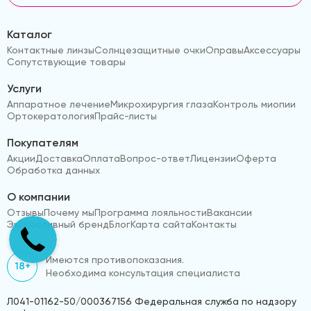
Каталог
Контактные линзы
Солнцезащитные очки
Оправы
Аксессуары
Сопутствующие товары
Услуги
Аппаратное лечение
Микрохирургия глаза
Контроль миопии
Ортокератология
Прайс-листы
Покупателям
Акции
Доставка
Оплата
Вопрос-ответ
Лицензии
Оферта
Обработка данных
О компании
Отзывы
Почему мы
Программа лояльности
Вакансии
Эксклюзивный бренд
Блог
Карта сайта
Контакты
Имеются противопоказания.
18+
Необходима консультация специалиста
Л041-01162-50/000367156 Федеральная служба по надзору