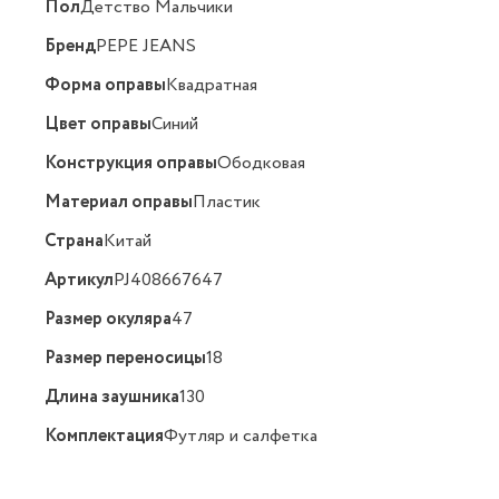
Пол
Детство Мальчики
Бренд
PEPE JEANS
Форма оправы
Квадратная
Цвет оправы
Синий
Конструкция оправы
Ободковая
Материал оправы
Пластик
Страна
Китай
Артикул
PJ408667647
Размер окуляра
47
Размер переносицы
18
Длина заушника
130
Комплектация
Футляр и салфетка