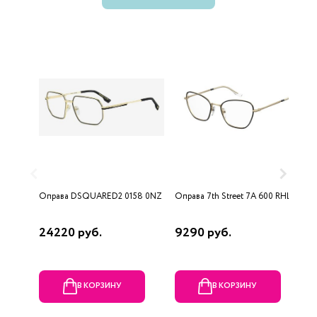
Оправа DSQUARED2 0158 0NZ
Оправа 7th Street 7A 600 RHL
О
2
24220 руб.
9290 руб.
1
р
В КОРЗИНУ
В КОРЗИНУ