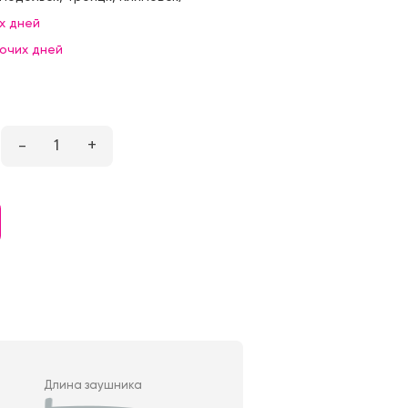
х дней
бочих дней
–
1
+
Длина заушника