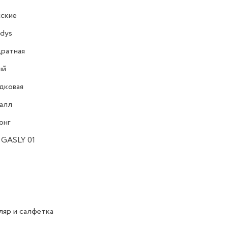
ские
dys
ратная
ый
дковая
алл
онг
GASLY 01
яр и салфетка