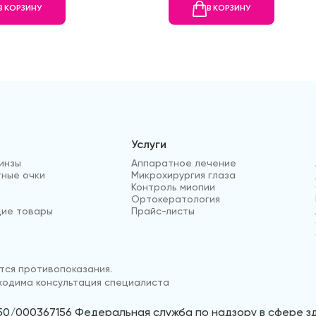
В КОРЗИНУ
В КОРЗИНУ
Услуги
инзы
Аппаратное лечение
ные очки
Микрохирургия глаза
Контроль миопии
Ортокератология
ие товары
Прайс-листы
ся противопоказания.
одима консультация специалиста
50/000367156 Федеральная служба по надзору в сфере 