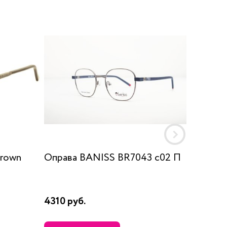
Brown
Оправа BANISS BR7043 c02 П
Оправ
LFMM1
4310 руб.
12330 р