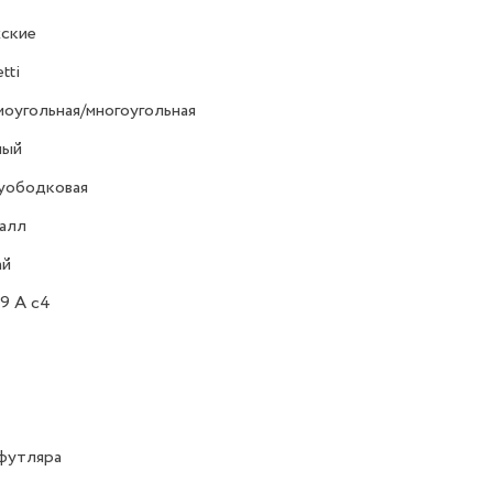
ские
tti
оугольная/многоугольная
ный
уободковая
алл
ай
9 A c4
футляра