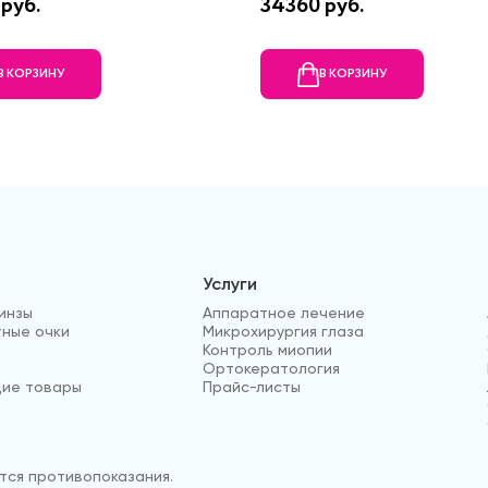
руб.
34360 руб.
В КОРЗИНУ
В КОРЗИНУ
Услуги
инзы
Аппаратное лечение
ные очки
Микрохирургия глаза
Контроль миопии
Ортокератология
ие товары
Прайс-листы
ся противопоказания.