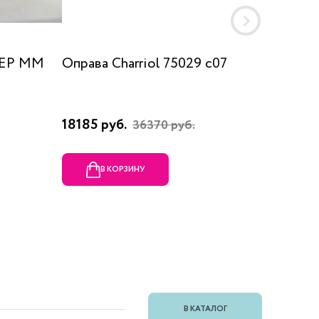
 EP MM
Оправа Charriol 75029 c07
Оправа
18185 руб.
23080 
36370 руб.
В КОРЗИНУ
В
В КАТАЛОГ