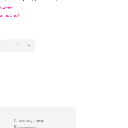
х дней
бочих дней
–
1
+
Длина заушника