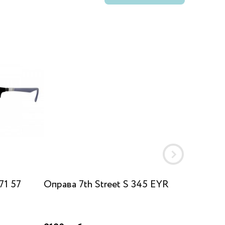
71 57
Оправа 7th Street S 345 EYR
Оправа
51/19