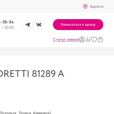
Адреса
4-35-34
Записаться к врачу
 – 20:00
Статус заказа
RETTI 81289 A
Подольск
,
Троицк
,
Климовск
)