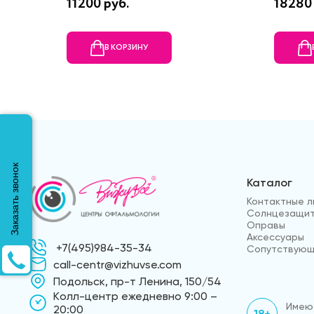
11200 руб.
18280 
В КОРЗИНУ
Заказать звонок
Каталог
Контактные л
Солнцезащит
Оправы
Аксессуары
+7(495)984-35-34
Сопутствующ
call-centr@vizhuvse.com
Подольск, пр-т Ленина, 150/54
Kолл-центр ежедневно 9:00 –
Имеют
20:00
18+