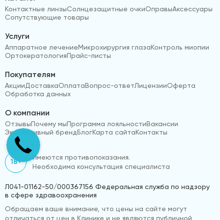
Контактные линзы
Солнцезащитные очки
Оправы
Аксессуары
Сопутствующие товары
Услуги
Аппаратное лечение
Микрохирургия глаза
Контроль миопии
Ортокератология
Прайс-листы
Покупателям
Акции
Доставка
Оплата
Вопрос-ответ
Лицензии
Оферта
Обработка данных
О компании
Отзывы
Почему мы
Программа лояльности
Вакансии
Эксклюзивный бренд
Блог
Карта сайта
Контакты
Имеются противопоказания.
18+
Необходима консультация специалиста
Л041-01162-50/000367156 Федеральная служба по надзору
в сфере здравоохранения
Обращаем ваше внимание, что цены на сайте могут
отличаться от цен в Клинике и не являются публичной