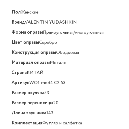
Пол
Женские
Бренд
VALENTIN YUDASHKIN
Форма оправы
Прямоугольная/многоугольная
Цвет оправы
Серебро
Конструкция оправы
Ободковая
Материал оправы
Металл
Страна
КИТАЙ
Артикул
WO1-mod4 C2 53
Размер окуляра
53
Размер переносицы
20
Длина заушника
143
Комплектация
Футляр и салфетка