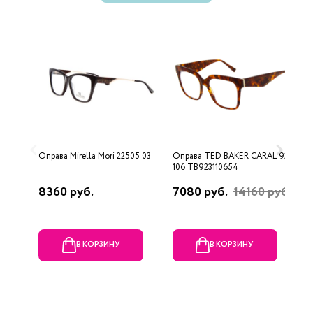
Оправа Mirella Mori 22505 03
Оправа TED BAKER CARAL 9231
О
106 TB923110654
8360 руб.
7080 руб.
14160 руб.
3
В КОРЗИНУ
В КОРЗИНУ