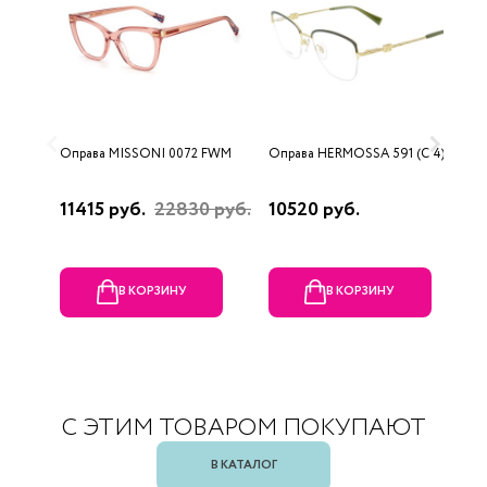
Оправа MISSONI 0072 FWM
Оправа HERMOSSA 591 (C 4)
О
0
11415 руб.
22830 руб.
10520 руб.
4
В КОРЗИНУ
В КОРЗИНУ
С ЭТИМ ТОВАРОМ ПОКУПАЮТ
В КАТАЛОГ