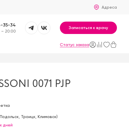
Адреса
4-35-34
Записаться к врачу
 – 20:00
Статус заказа
SONI 0071 PJP
фетка
Подольск
,
Троицк
,
Климовск
)
х дней