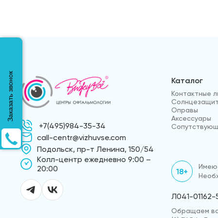
Заказать звонок
Каталог
Контактные л
Солнцезащит
Оправы
Аксессуары
+7(495)984-35-34
Сопутствующ
call-centr@vizhuvse.com
Подольск, пр-т Ленина, 150/54
Kолл-центр ежедневно 9:00 –
Имеют
20:00
18+
Необх
Л041-01162-
Обращаем ваш