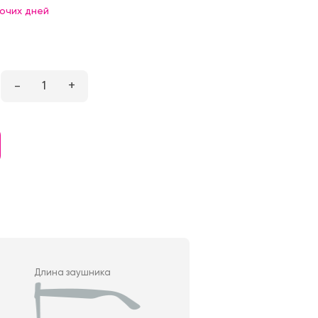
бочих дней
–
1
+
Длина заушника