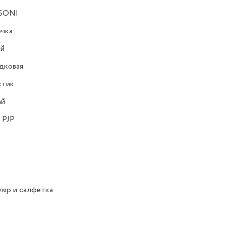
SONI
очка
ий
дковая
стик
ай
 PJP
яр и салфетка