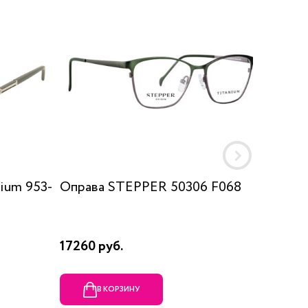
ium 953-
Оправа STEPPER 50306 F068
Оправа
17260 руб.
23600 
В КОРЗИНУ
В