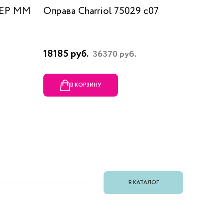
 EP MM
Оправа Charriol 75029 c07
Оправа
18185 руб.
23080 
36370 руб.
В КОРЗИНУ
В
В КАТАЛОГ