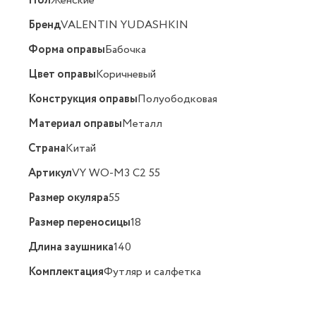
Пол
Женские
Бренд
VALENTIN YUDASHKIN
Форма оправы
Бабочка
Цвет оправы
Коричневый
Конструкция оправы
Полуободковая
Материал оправы
Металл
Страна
Китай
Артикул
VY WO-M3 C2 55
Размер окуляра
55
Размер переносицы
18
Длина заушника
140
Комплектация
Футляр и салфетка