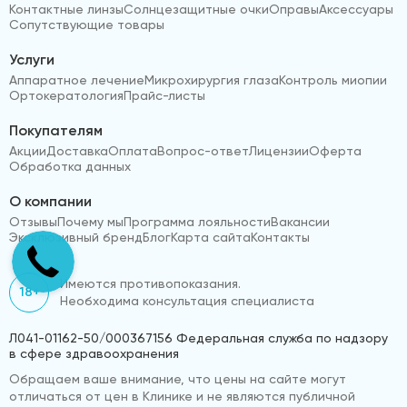
Контактные линзы
Солнцезащитные очки
Оправы
Аксессуары
Сопутствующие товары
Услуги
Аппаратное лечение
Микрохирургия глаза
Контроль миопии
Ортокератология
Прайс-листы
Покупателям
Акции
Доставка
Оплата
Вопрос-ответ
Лицензии
Оферта
Обработка данных
О компании
Отзывы
Почему мы
Программа лояльности
Вакансии
Эксклюзивный бренд
Блог
Карта сайта
Контакты
Имеются противопоказания.
18+
Необходима консультация специалиста
Л041-01162-50/000367156 Федеральная служба по надзору
в сфере здравоохранения
Обращаем ваше внимание, что цены на сайте могут
отличаться от цен в Клинике и не являются публичной