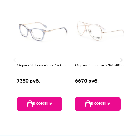
Оправа St. Louise SL6054 C03
Оправа St. Louise SRR4808 c02
О
7350 руб.
6670 руб.
1
В КОРЗИНУ
В КОРЗИНУ