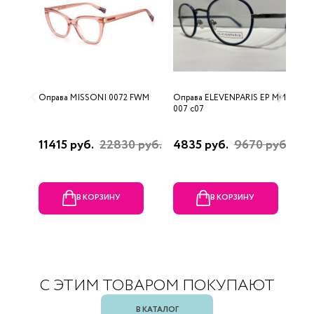
Оправа MISSONI 0072 FWM
Оправа ELEVENPARIS EP MM
О
007 c07
11415 руб.
22830 руб.
4835 руб.
9670 руб.
1
р
В КОРЗИНУ
В КОРЗИНУ
С ЭТИМ ТОВАРОМ ПОКУПАЮТ
В КАТАЛОГ