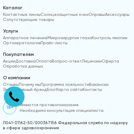
Каталог
Контактные линзы
Солнцезащитные очки
Оправы
Аксессуары
Сопутствующие товары
Услуги
Аппаратное лечение
Микрохирургия глаза
Контроль миопии
Ортокератология
Прайс-листы
Покупателям
Акции
Доставка
Оплата
Вопрос-ответ
Лицензии
Оферта
Обработка данных
О компании
Отзывы
Почему мы
Программа лояльности
Вакансии
Эксклюзивный бренд
Блог
Карта сайта
Контакты
Имеются противопоказания.
18+
Необходима консультация специалиста
Л041-01162-50/000367156 Федеральная служба по надзору
в сфере здравоохранения