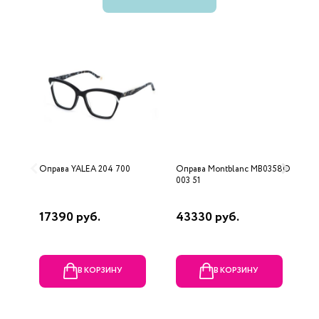
Оправа YALEA 204 700
Оправа Montblanc MB0358O-
О
003 51
5
17390 руб.
43330 руб.
6
В КОРЗИНУ
В КОРЗИНУ