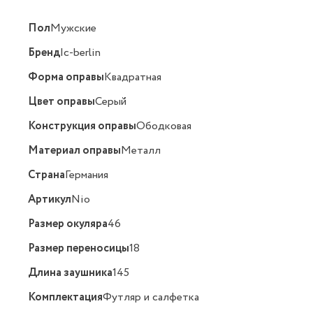
Пол
Мужские
Бренд
Ic-berlin
Форма оправы
Квадратная
Цвет оправы
Серый
Конструкция оправы
Ободковая
Материал оправы
Металл
Страна
Германия
Артикул
Nio
Размер окуляра
46
Размер переносицы
18
Длина заушника
145
Комплектация
Футляр и салфетка