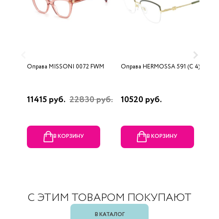
Оправа MISSONI 0072 FWM
Оправа HERMOSSA 591 (C 4)
О
0
11415 руб.
22830 руб.
10520 руб.
4
В КОРЗИНУ
В КОРЗИНУ
С ЭТИМ ТОВАРОМ ПОКУПАЮТ
В КАТАЛОГ