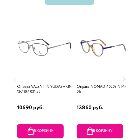
Оправа VALENTIN YUDASHKIN
Оправа NOMAD 40203 N MP
О
1261107 031 55
06
3
10690 руб.
13860 руб.
9
В КОРЗИНУ
В КОРЗИНУ