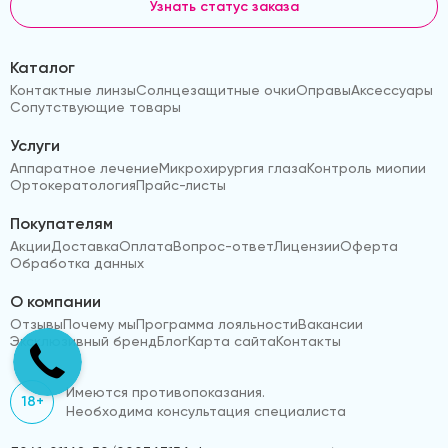
Узнать статус заказа
Каталог
Контактные линзы
Солнцезащитные очки
Оправы
Аксессуары
Сопутствующие товары
Услуги
Аппаратное лечение
Микрохирургия глаза
Контроль миопии
Ортокератология
Прайс-листы
Покупателям
Акции
Доставка
Оплата
Вопрос-ответ
Лицензии
Оферта
Обработка данных
О компании
Отзывы
Почему мы
Программа лояльности
Вакансии
Эксклюзивный бренд
Блог
Карта сайта
Контакты
Имеются противопоказания.
18+
Необходима консультация специалиста