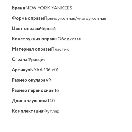
Бренд
NEW YORK YANKEES
Форма оправы
Прямоугольная/многоугольная
Цвет оправы
Чёрный
Конструкция оправы
Ободковая
Материал оправы
Пластик
Страна
Франция
Артикул
NYAA 136 c01
Размер окуляра
49
Размер переносицы
16
Длина заушника
140
Комплектация
Футляр