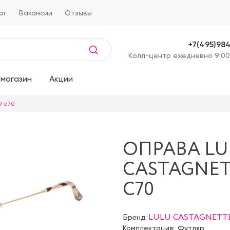
ог
Вакансии
Отзывы
+7(495)98
Kолл-центр ежедневно 9:00
магазин
Акции
9 c70
ОПРАВА LU
CASTAGNET
C70
Бренд:
LULU CASTAGNETT
Комплектация:
Футляр