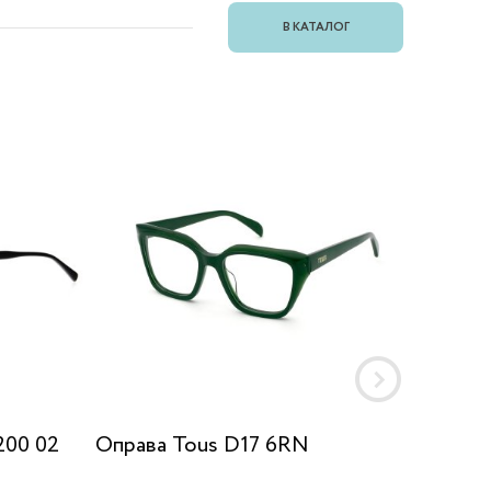
В КАТАЛОГ
200 02
Оправа Tous D17 6RN
Оправа