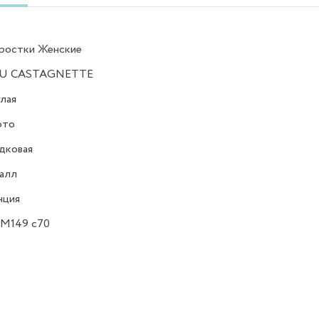
ростки Женские
U CASTAGNETTE
лая
ото
дковая
алл
нция
M149 c70