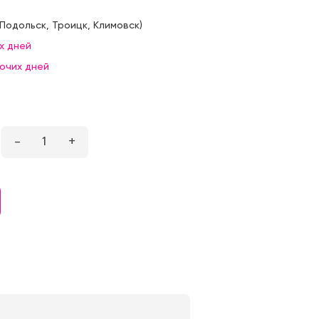
Подольск
,
Троицк
,
Климовск
)
х дней
бочих дней
–
1
+