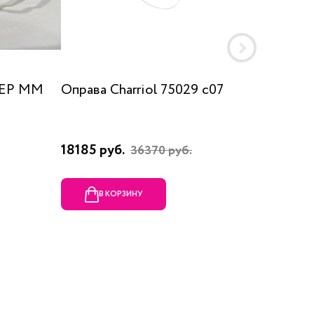
 EP MM
Оправа Charriol 75029 c07
Оправа
18185 руб.
23080 
36370 руб.
В КОРЗИНУ
В