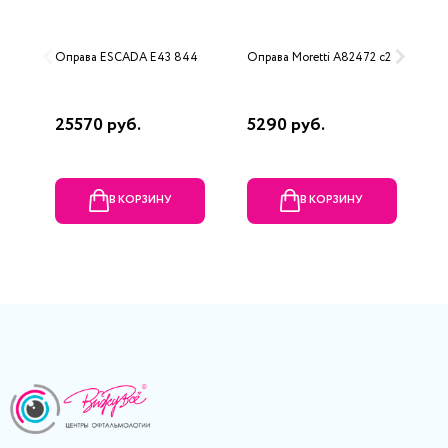
Оправа ESCADA E43 844
Оправа Moretti A82472 c2
О
N
25570 руб.
5290 руб.
1
В КОРЗИНУ
В КОРЗИНУ