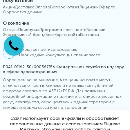
Покупателям
Акции
Доставка
Оплата
Вопрос-ответ
Лицензии
Оферта
Обработка данных
О компании
Отзывы
Почему мы
Программа лояльности
Вакансии
Эксклюзивный бренд
Блог
Карта сайта
Контакты
Имеются противопоказания.
18+
Необходима консультация специалиста
Л041-01162-50/000367156 Федеральная служба по надзору
в сфере здравоохранения
Обращаем ваше внимание, что цены на сайте могут
отличаться от цен в Клинике и не являются публичной
офертой согласно ст. 437 (2) ГК РФ. Для получения
подробной информации о наличии и стоимости указанных
услуг, пожалуйста, обращайтесь к администраторам с
помощью формы связи или по телефонам.
Сайт использует cookie-файлы и обрабатывает
персональные данные с использованием Яндекс
© 2026 «ВижуВсё»
Реквизиты компании
Метрики. Это улучшает работу сайта и