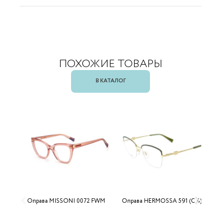
ПОХОЖИЕ ТОВАРЫ
В КАТАЛОГ
Оправа MISSONI 0072 FWM
Оправа HERMOSSA 591 (C 4)
О
0