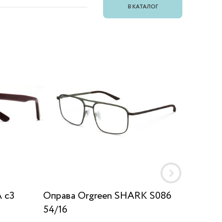
В КАТАЛОГ
A c3
Оправа Orgreen SHARK S086
Оправа
54/16
NAVY