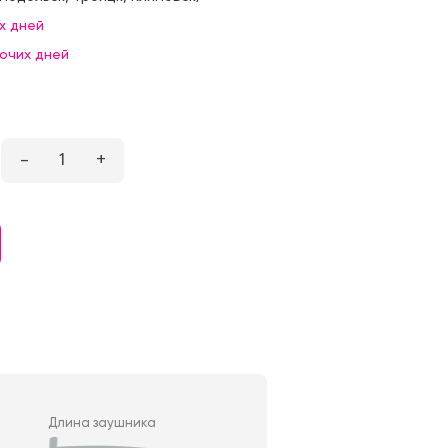
х дней
бочих дней
–
1
+
Длина заушника