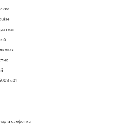
ские
ouise
ратная
ный
дковая
стик
ай
6008 c01
яр и салфетка