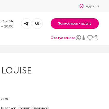
Адреса
4-35-34
Записаться к врачу
 – 20:00
Статус заказа
 LOUISE
фетка
Подольск
,
Троицк
,
Климовск
)