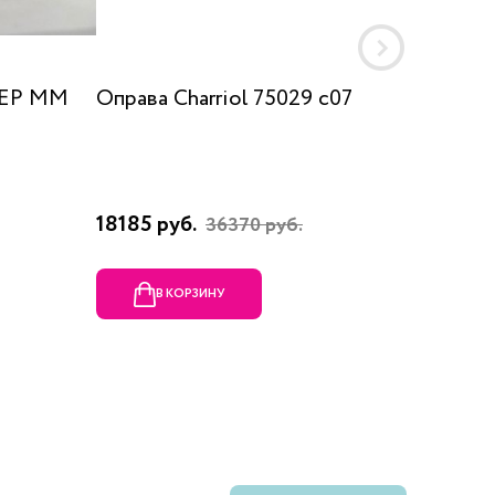
 EP MM
Оправа Charriol 75029 c07
Оправа
18185 руб.
23080 
36370 руб.
В КОРЗИНУ
В