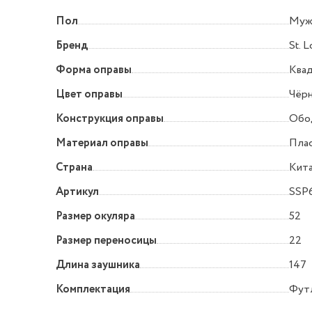
Пол
Муж
Бренд
St. L
Форма оправы
Квад
Цвет оправы
Чёр
Конструкция оправы
Обо
Материал оправы
Пла
Страна
Кит
Артикул
SSP
Размер окуляра
52
Размер переносицы
22
Длина заушника
147
Комплектация
Футл