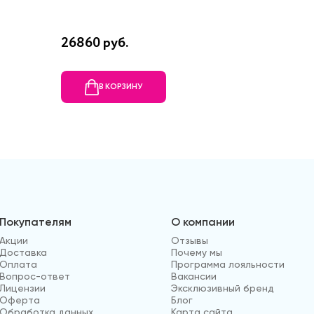
26860 руб.
6760 р
В КОРЗИНУ
В
Покупателям
О компании
Акции
Отзывы
Доставка
Почему мы
Оплата
Программа лояльности
Вопрос-ответ
Вакансии
Лицензии
Эксклюзивный бренд
Оферта
Блог
Обработка данных
Карта сайта