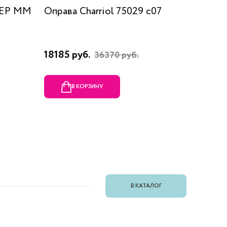
 EP MM
Оправа Charriol 75029 c07
Оправа
18185 руб.
23080 
36370 руб.
В КОРЗИНУ
В
В КАТАЛОГ