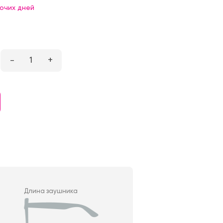
бочих дней
–
1
+
Длина заушника