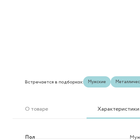
Мужские
Металличес
Встречается в подборках:
О товаре
Характеристики
Пол
Муж