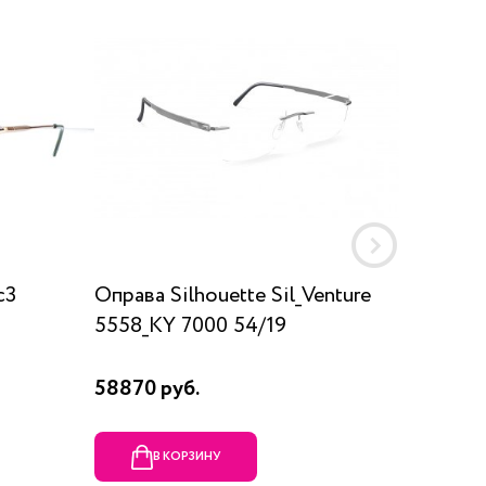
c3
Оправа Silhouette Sil_Venture
Оправа
5558_KY 7000 54/19
58870 руб.
60650 
В КОРЗИНУ
В