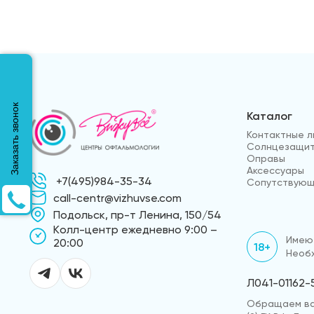
Заказать звонок
Каталог
Контактные л
Солнцезащит
Оправы
Аксессуары
+7(495)984-35-34
Сопутствующ
call-centr@vizhuvse.com
Подольск, пр-т Ленина, 150/54
Kолл-центр ежедневно 9:00 –
Имеют
20:00
18+
Необх
Л041-01162-
Обращаем ваш