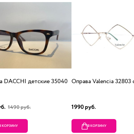
а DACCHI детские 35040
Оправа Valencia 32803 
уб.
1990 руб.
1490 руб.
В КОРЗИНУ
В КОРЗИНУ