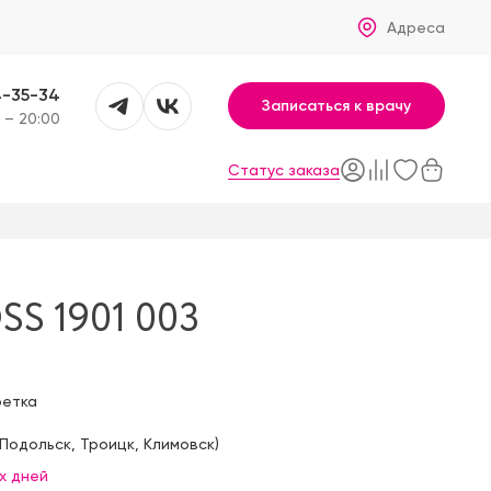
Адреса
4-35-34
Записаться к врачу
 – 20:00
Статус заказа
S 1901 003
фетка
Подольск
,
Троицк
,
Климовск
)
х дней