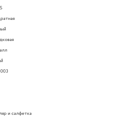
S
ратная
ный
дковая
алл
ай
 003
яр и салфетка