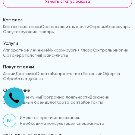
Узнать статус заказа
Каталог
Контактные линзы
Солнцезащитные очки
Оправы
Аксессуары
Сопутствующие товары
Услуги
Аппаратное лечение
Микрохирургия глаза
Контроль миопии
Ортокератология
Прайс-листы
Покупателям
Акции
Доставка
Оплата
Вопрос-ответ
Лицензии
Оферта
Обработка данных
О компании
Отзывы
Почему мы
Программа лояльности
Вакансии
Эксклюзивный бренд
Блог
Карта сайта
Контакты
Имеются противопоказания.
18+
Необходима консультация специалиста