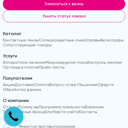
Записаться к врачу
Узнать статус заказа
Каталог
Контактные линзы
Солнцезащитные очки
Оправы
Аксессуары
Сопутствующие товары
Услуги
Аппаратное лечение
Микрохирургия глаза
Контроль миопии
Ортокератология
Прайс-листы
Покупателям
Акции
Доставка
Оплата
Вопрос-ответ
Лицензии
Оферта
Обработка данных
О компании
Отзывы
Почему мы
Программа лояльности
Вакансии
Эксклюзивный бренд
Блог
Карта сайта
Контакты
Имеются противопоказания.