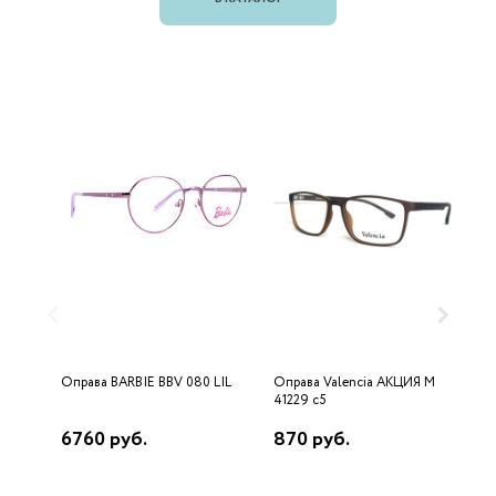
Оправа BARBIE BBV 080 LIL
Оправа Valencia AKЦИЯ М
О
41229 c5
с
6760 руб.
870 руб.
1