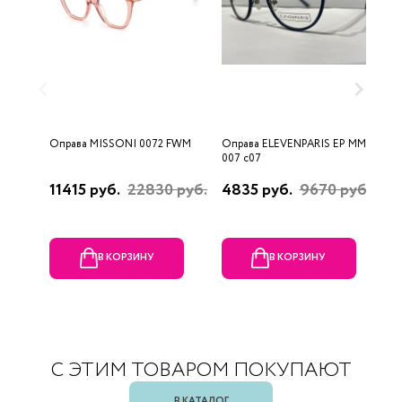
Оправа MISSONI 0072 FWM
Оправа ELEVENPARIS EP MM
О
007 c07
11415 руб.
22830 руб.
4835 руб.
9670 руб.
1
р
В КОРЗИНУ
В КОРЗИНУ
С ЭТИМ ТОВАРОМ ПОКУПАЮТ
В КАТАЛОГ