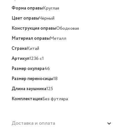
Форма оправы
Круглая
Цвет оправы
Чёрный
Конструкция оправы
Ободковая
Материал оправы
Металл
Страна
Китай
Артикул
1236 c1
Размер окуляра
46
Размер переносицы
18
Длина заушника
125
Комплектация
Без футляра
Доставка и оплата