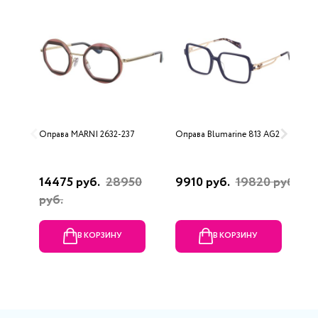
Оправа MARNI 2632-237
Оправа Blumarine 813 AG2
О
0
14475 руб.
28950
9910 руб.
19820 руб.
1
руб.
В КОРЗИНУ
В КОРЗИНУ