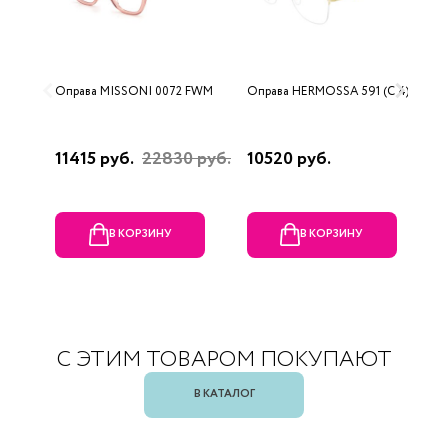
Оправа MISSONI 0072 FWM
Оправа HERMOSSA 591 (C 4)
О
0
11415 руб.
22830 руб.
10520 руб.
4
В КОРЗИНУ
В КОРЗИНУ
С ЭТИМ ТОВАРОМ ПОКУПАЮТ
В КАТАЛОГ