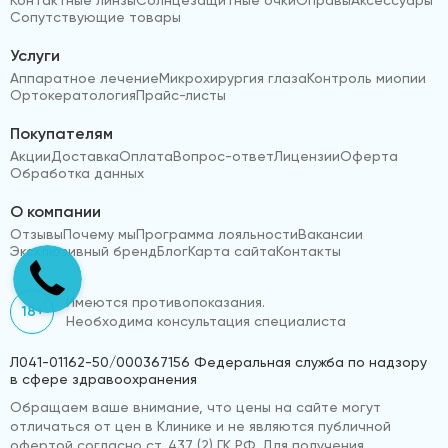
Сопутствующие товары
Услуги
Аппаратное лечение
Микрохирургия глаза
Контроль миопии
Ортокератология
Прайс-листы
Покупателям
Акции
Доставка
Оплата
Вопрос-ответ
Лицензии
Оферта
Обработка данных
О компании
Отзывы
Почему мы
Программа лояльности
Вакансии
Эксклюзивный бренд
Блог
Карта сайта
Контакты
Имеются противопоказания.
18+
Необходима консультация специалиста
Л041-01162-50/000367156 Федеральная служба по надзору
в сфере здравоохранения
Обращаем ваше внимание, что цены на сайте могут
отличаться от цен в Клинике и не являются публичной
офертой согласно ст. 437 (2) ГК РФ. Для получения