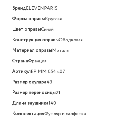
Бренд
ELEVENPARIS
Форма оправы
Круглая
Цвет оправы
Синий
Конструкция оправы
Ободковая
Материал оправы
Металл
Страна
Франция
Артикул
EP MM 054 c07
Размер окуляра
48
Размер переносицы
21
Длина заушника
140
Комплектация
Футляр и салфетка