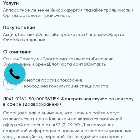
Услуги
Аппаратное лечение
Микрохирургия глаза
Контроль миопии
Ортокератология
Прайс-листы
Покупателям
Акции
Доставка
Оплата
Вопрос-ответ
Лицензии
Оферта
Обработка данных
О компании
Отзывы
Почему мы
Программа лояльности
Вакансии
Эксклюзивный бренд
Блог
Карта сайта
Контакты
Имеются противопоказания.
18+
Необходима консультация специалиста
Л041-01162-50/000367156 Федеральная служба по надзору
в сфере здравоохранения
Обращаем ваше внимание, что цены на сайте могут
отличаться от цен в Клинике и не являются публичной
офертой согласно ст. 437 (2) ГК РФ. Для получения
подробной информации о наличии и стоимости указанных
услуг, пожалуйста, обращайтесь к администраторам с