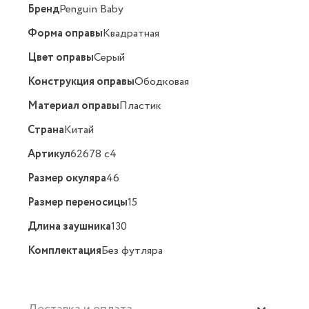
Бренд
Penguin Baby
Форма оправы
Квадратная
Цвет оправы
Серый
Конструкция оправы
Ободковая
Материал оправы
Пластик
Страна
Китай
Артикул
62678 c4
Размер окуляра
46
Размер переносицы
15
Длина заушника
130
Комплектация
Без футляра
Доставка и оплата