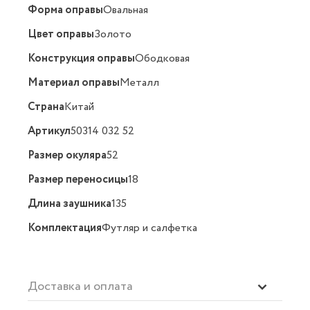
Форма оправы
Овальная
Цвет оправы
Золото
Конструкция оправы
Ободковая
Материал оправы
Металл
Страна
Китай
Артикул
50314 032 52
Размер окуляра
52
Размер переносицы
18
Длина заушника
135
Комплектация
Футляр и салфетка
Доставка и оплата