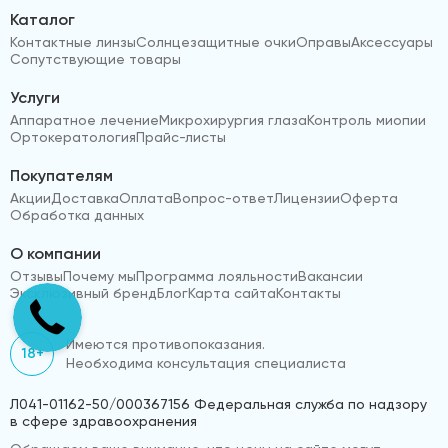
Каталог
Контактные линзы
Солнцезащитные очки
Оправы
Аксессуары
Сопутствующие товары
Услуги
Аппаратное лечение
Микрохирургия глаза
Контроль миопии
Ортокератология
Прайс-листы
Покупателям
Акции
Доставка
Оплата
Вопрос-ответ
Лицензии
Оферта
Обработка данных
О компании
Отзывы
Почему мы
Программа лояльности
Вакансии
Эксклюзивный бренд
Блог
Карта сайта
Контакты
Имеются противопоказания.
18+
Необходима консультация специалиста
Л041-01162-50/000367156 Федеральная служба по надзору
в сфере здравоохранения