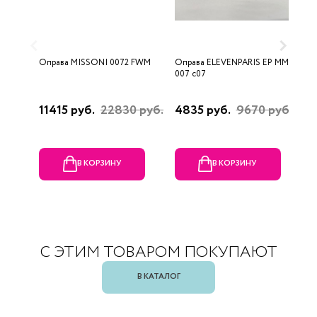
Оправа MISSONI 0072 FWM
Оправа ELEVENPARIS EP MM
О
007 c07
11415 руб.
22830 руб.
4835 руб.
9670 руб.
1
р
В КОРЗИНУ
В КОРЗИНУ
С ЭТИМ ТОВАРОМ ПОКУПАЮТ
В КАТАЛОГ