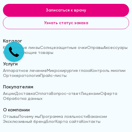
Записаться к врачу
Узнать статус заказа
Каталог
Контактные линзы
Солнцезащитные очки
Оправы
Аксессуары
Сопутствующие товары
Услуги
Аппаратное лечение
Микрохирургия глаза
Контроль миопии
Ортокератология
Прайс-листы
Покупателям
Акции
Доставка
Оплата
Вопрос-ответ
Лицензии
Оферта
Обработка данных
О компании
Отзывы
Почему мы
Программа лояльности
Вакансии
Эксклюзивный бренд
Блог
Карта сайта
Контакты