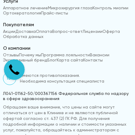
Услуги
Аппаратное лечение
Микрохирургия глаза
Контроль миопии
Ортокератология
Прайс-листы
Покупателям
Акции
Доставка
Оплата
Вопрос-ответ
Лицензии
Оферта
Обработка данных
О компании
Отзывы
Почему мы
Программа лояльности
Вакансии
Эксклюзивный бренд
Блог
Карта сайта
Контакты
Имеются противопоказания.
18+
Необходима консультация специалиста
Л041-01162-50/000367156 Федеральная служба по надзору
в сфере здравоохранения
Обращаем ваше внимание, что цены на сайте могут
отличаться от цен в Клинике и не являются публичной
офертой согласно ст. 437 (2) ГК РФ. Для получения
подробной информации о наличии и стоимости указанных
услуг, пожалуйста, обращайтесь к администраторам с