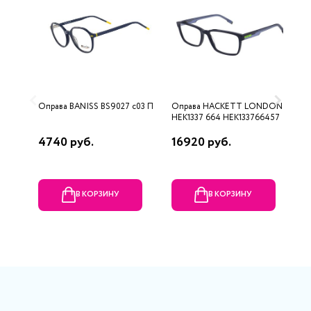
Оправа BANISS BS9027 c03 П
Оправа HACKETT LONDON
О
HEK1337 664 HEK133766457
4740 руб.
16920 руб.
9
В КОРЗИНУ
В КОРЗИНУ