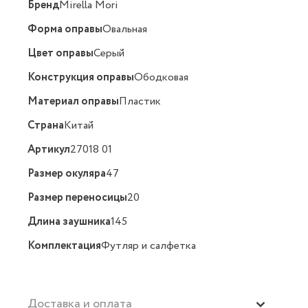
Бренд
Mirella Mori
Форма оправы
Овальная
Цвет оправы
Серый
Конструкция оправы
Ободковая
Материал оправы
Пластик
Страна
Китай
Артикул
27018 01
Размер окуляра
47
Размер переносицы
20
Длина заушника
145
Комплектация
Футляр и салфетка
Доставка и оплата