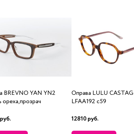
ва BREVNO YAN YN2
Оправа LULU CASTA
ь ореха,прозрач
LFAA192 c59
руб.
12810 руб.