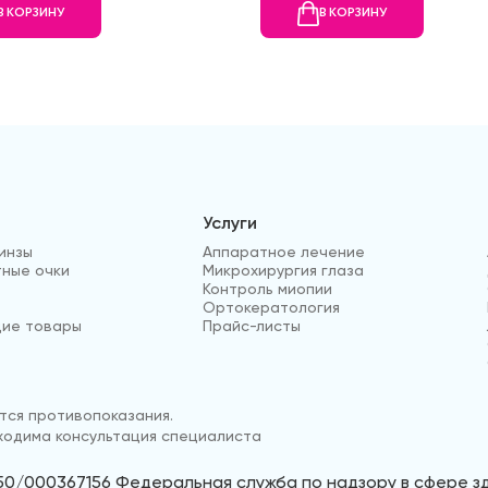
В КОРЗИНУ
В КОРЗИНУ
Услуги
инзы
Аппаратное лечение
ные очки
Микрохирургия глаза
Контроль миопии
Ортокератология
ие товары
Прайс-листы
ся противопоказания.
одима консультация специалиста
50/000367156 Федеральная служба по надзору в сфере 