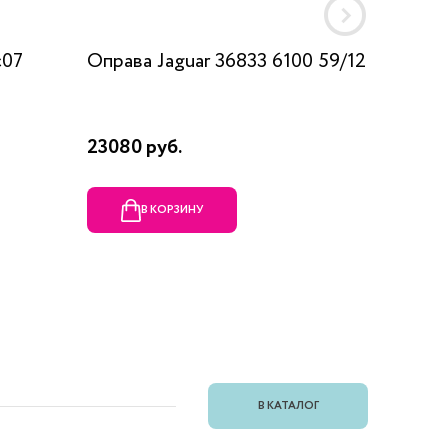
c07
Оправа Jaguar 36833 6100 59/12
Оправа
23080 руб.
1990 ру
В КОРЗИНУ
В
В КАТАЛОГ