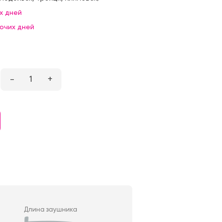
х дней
бочих дней
–
1
+
Длина заушника