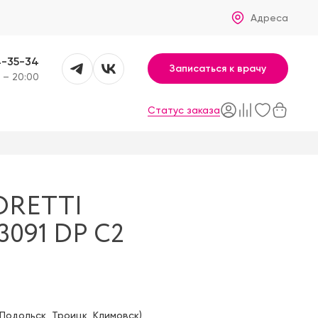
Адреса
4-35-34
Записаться к врачу
 – 20:00
Статус заказа
ORETTI
091 DP C2
Подольск
,
Троицк
,
Климовск
)