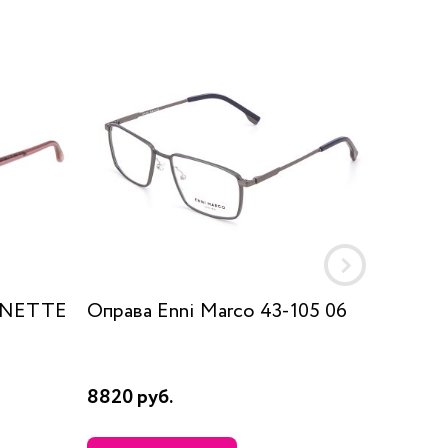
GNETTE
Оправа Enni Marco 43-105 06
Оправа
8820 руб.
5850 р