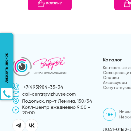
В КОРЗИНУ
Заказать звонок
Каталог
Контактные л
Солнцезащит
Оправы
Аксессуары
+7(495)984-35-34
Сопутствующ
call-centr@vizhuvse.com
Подольск, пр-т Ленина, 150/54
Kолл-центр ежедневно 9:00 –
Имеют
20:00
18+
Необх
Л041-01162-