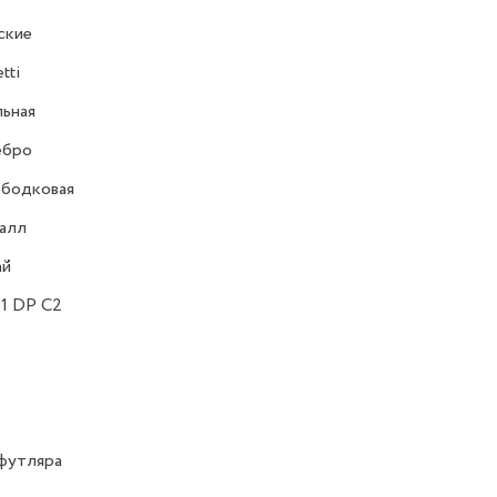
ские
tti
ьная
ебро
ободковая
алл
ай
1 DP C2
футляра