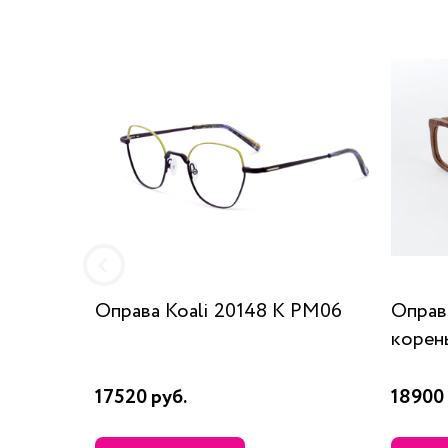
Оправа Koali 20148 K PM06
Опра
корен
17520 руб.
18900 