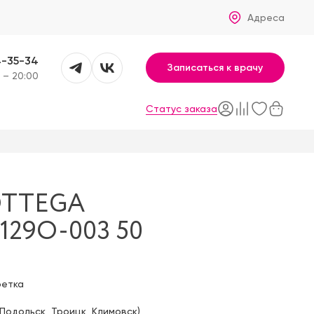
Адреса
4-35-34
Записаться к врачу
 – 20:00
Статус заказа
OTTEGA
129O-003 50
фетка
Подольск
,
Троицк
,
Климовск
)