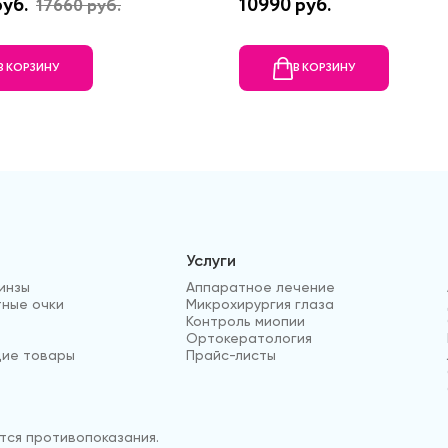
руб.
10990 руб.
17660 руб.
В КОРЗИНУ
В КОРЗИНУ
Услуги
инзы
Аппаратное лечение
ные очки
Микрохирургия глаза
Контроль миопии
Ортокератология
ие товары
Прайс-листы
ся противопоказания.