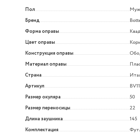
Пол
Муж
Бренд
Bott
Форма оправы
Квад
Цвет оправы
Кор
Конструкция оправы
Обо
Материал оправы
Пла
Страна
Ита
Артикул
BV1
Размер окуляра
50
Размер переносицы
22
Длина заушника
145
Комплектация
Футл