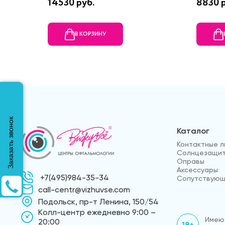
14530 руб.
8830 
В КОРЗИНУ
Заказать звонок
Каталог
Контактные л
Солнцезащит
Оправы
Аксессуары
+7(495)984-35-34
Сопутствующ
call-centr@vizhuvse.com
Подольск, пр-т Ленина, 150/54
Kолл-центр ежедневно 9:00 –
Имеют
20:00
18+