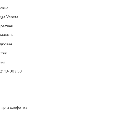
ские
ega Veneta
ратная
ичневый
дковая
стик
лия
129O-003 50
яр и салфетка