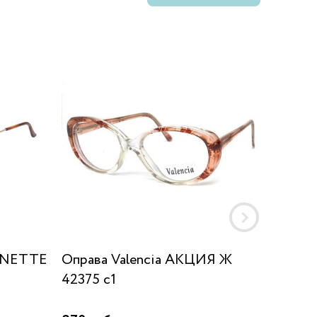
GNETTE
Оправа Valencia AKЦИЯ Ж
Оправа 
42375 c1