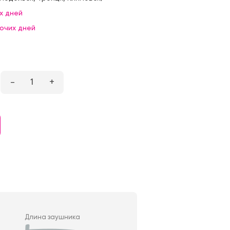
х дней
бочих дней
–
1
+
Длина заушника