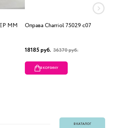
 EP MM
Оправа Charriol 75029 c07
Оправа
18185 руб.
23080 
36370 руб.
В КОРЗИНУ
В
В КАТАЛОГ