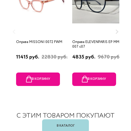
Оправа MISSONI 0072 FWM
Оправа ELEVENPARIS EP MM
О
007 c07
11415 руб.
22830 руб.
4835 руб.
9670 руб.
1
р
В КОРЗИНУ
В КОРЗИНУ
С ЭТИМ ТОВАРОМ ПОКУПАЮТ
В КАТАЛОГ