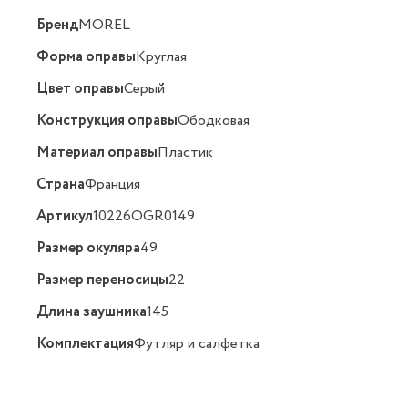
Бренд
MOREL
Форма оправы
Круглая
Цвет оправы
Серый
Конструкция оправы
Ободковая
Материал оправы
Пластик
Страна
Франция
Артикул
10226OGR0149
Размер окуляра
49
Размер переносицы
22
Длина заушника
145
Комплектация
Футляр и салфетка