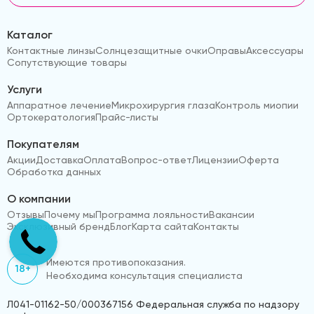
Каталог
Контактные линзы
Солнцезащитные очки
Оправы
Аксессуары
Сопутствующие товары
Услуги
Аппаратное лечение
Микрохирургия глаза
Контроль миопии
Ортокератология
Прайс-листы
Покупателям
Акции
Доставка
Оплата
Вопрос-ответ
Лицензии
Оферта
Обработка данных
О компании
Отзывы
Почему мы
Программа лояльности
Вакансии
Эксклюзивный бренд
Блог
Карта сайта
Контакты
Имеются противопоказания.
18+
Необходима консультация специалиста
Л041-01162-50/000367156 Федеральная служба по надзору