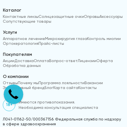
Каталог
Контактные линзы
Солнцезащитные очки
Оправы
Аксессуары
Сопутствующие товары
Услуги
Аппаратное лечение
Микрохирургия глаза
Контроль миопии
Ортокератология
Прайс-листы
Покупателям
Акции
Доставка
Оплата
Вопрос-ответ
Лицензии
Оферта
Обработка данных
О компании
Отзывы
Почему мы
Программа лояльности
Вакансии
Эксклюзивный бренд
Блог
Карта сайта
Контакты
Имеются противопоказания.
18+
Необходима консультация специалиста
Л041-01162-50/000367156 Федеральная служба по надзору
в сфере здравоохранения