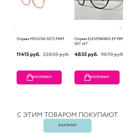
Оправа MISSONI 0072 FWM
Оправа ELEVENPARIS EP MM
О
007 c07
11415 руб.
22830 руб.
4835 руб.
9670 руб.
1
р
В КОРЗИНУ
В КОРЗИНУ
С ЭТИМ ТОВАРОМ ПОКУПАЮТ
В КАТАЛОГ