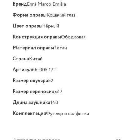
Бренд
Enni Marco Emilia
Форма оправы
Кошачий глаз
Цвет оправы
Чёрный
Конструкция оправы
Ободковая
Материал оправы
Титан
Страна
Китай
Артикул
66-005 17T
Размер окуляра
52
Размер переносицы
17
Длина заушника
140
Комплектация
Футляр и салфетка
Доставка и оплата