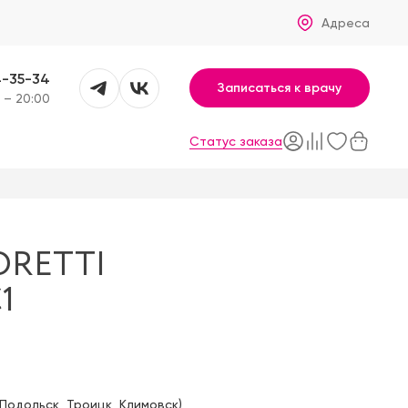
Адреса
4-35-34
Записаться к врачу
 – 20:00
Статус заказа
ORETTI
1
Подольск
,
Троицк
,
Климовск
)