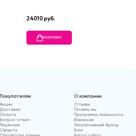
51/16
24010 руб.
15720 р
В КОРЗИНУ
В
Покупателям
О компании
Акции
Отзывы
Доставка
Почему мы
Оплата
Программа лояльности
Вопрос-ответ
Вакансии
Лицензии
Эксклюзивный бренд
Оферта
Блог
Обработка данных
Карта сайта