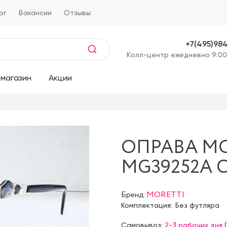
ог
Вакансии
Отзывы
+7(495)98
Kолл-центр ежедневно 9:00
магазин
Акции
ОПРАВА M
MG39252A C
Бренд:
MORETTI
Комплектация:
Без футляра
Самовывоз:
2-3 рабочих дня
(