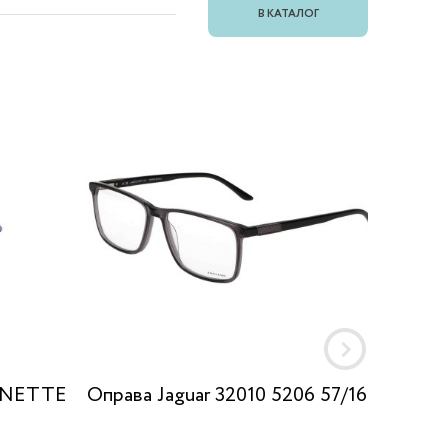
В КАТАЛОГ
GNETTE
Оправа Jaguar 32010 5206 57/16
Оправ
BLACK