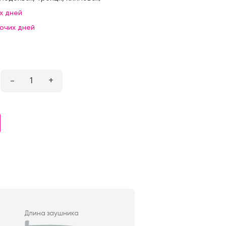
х дней
бочих дней
–
1
+
Длина заушника