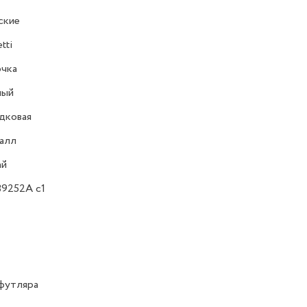
ские
tti
очка
ный
дковая
алл
ай
9252A c1
футляра