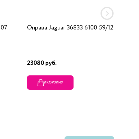
c07
Оправа Jaguar 36833 6100 59/12
Оправа
23080 руб.
1990 ру
В КОРЗИНУ
В