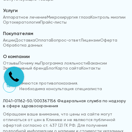
Услуги
Аппаратное лечение
Микрохирургия глаза
Контроль миопии
Ортокератология
Прайс-листы
Покупателям
Акции
Доставка
Оплата
Вопрос-ответ
Лицензии
Оферта
Обработка данных
О компании
Отзывы
Почему мы
Программа лояльности
Вакансии
Эксклюзивный бренд
Блог
Карта сайта
Контакты
Имеются противопоказания.
18+
Необходима консультация специалиста
Л041-01162-50/000367156 Федеральная служба по надзору
в сфере здравоохранения
Обращаем ваше внимание, что цены на сайте могут
отличаться от цен в Клинике и не являются публичной
офертой согласно ст. 437 (2) ГК РФ. Для получения
подробной информации о наличии и стоимости указанных