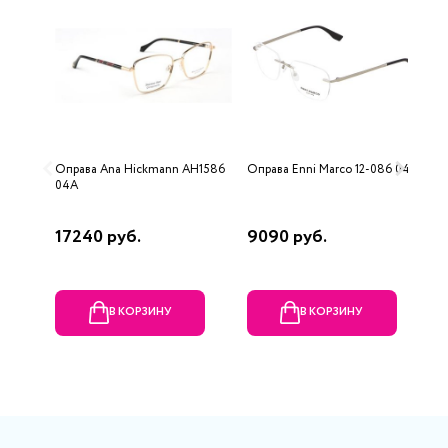
Оправа Ana Hickmann AH1586
Оправа Enni Marco 12-086 04
О
04A
M
17240 руб.
9090 руб.
2
В КОРЗИНУ
В КОРЗИНУ