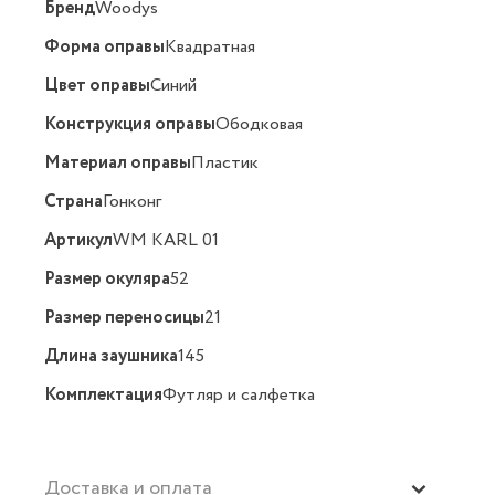
Бренд
Woodys
Форма оправы
Квадратная
Цвет оправы
Синий
Конструкция оправы
Ободковая
Материал оправы
Пластик
Страна
Гонконг
Артикул
WM KARL 01
Размер окуляра
52
Размер переносицы
21
Длина заушника
145
Комплектация
Футляр и салфетка
Доставка и оплата