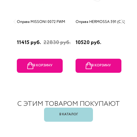
Оправа MISSONI 0072 FWM
Оправа HERMOSSA 591 (C 4)
О
0
11415 руб.
22830 руб.
10520 руб.
4
В КОРЗИНУ
В КОРЗИНУ
С ЭТИМ ТОВАРОМ ПОКУПАЮТ
В КАТАЛОГ