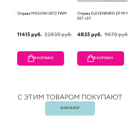
Оправа MISSONI 0072 FWM
Оправа ELEVENPARIS EP MM
О
007 c07
11415 руб.
22830 руб.
4835 руб.
9670 руб.
1
р
В КОРЗИНУ
В КОРЗИНУ
С ЭТИМ ТОВАРОМ ПОКУПАЮТ
В КАТАЛОГ