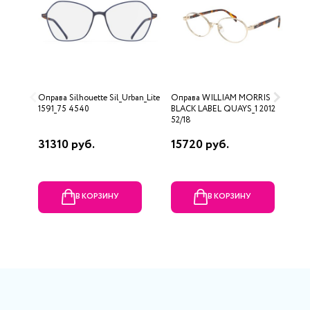
Оправа Silhouette Sil_Urban_Lite
Оправа WILLIAM MORRIS
О
1591_75 4540
BLACK LABEL QUAYS_1 2012
52/18
31310 руб.
15720 руб.
2
В КОРЗИНУ
В КОРЗИНУ