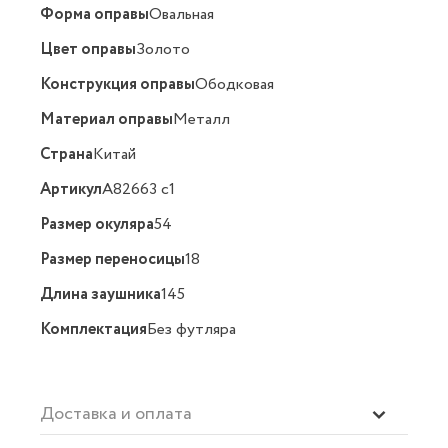
Форма оправы
Овальная
Цвет оправы
Золото
Конструкция оправы
Ободковая
Материал оправы
Металл
Страна
Китай
Артикул
A82663 c1
Размер окуляра
54
Размер переносицы
18
Длина заушника
145
Комплектация
Без футляра
Доставка и оплата