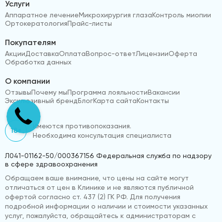
Услуги
Аппаратное лечение
Микрохирургия глаза
Контроль миопии
Ортокератология
Прайс-листы
Покупателям
Акции
Доставка
Оплата
Вопрос-ответ
Лицензии
Оферта
Обработка данных
О компании
Отзывы
Почему мы
Программа лояльности
Вакансии
Эксклюзивный бренд
Блог
Карта сайта
Контакты
Имеются противопоказания.
18+
Необходима консультация специалиста
Л041-01162-50/000367156 Федеральная служба по надзору
в сфере здравоохранения
Обращаем ваше внимание, что цены на сайте могут
отличаться от цен в Клинике и не являются публичной
офертой согласно ст. 437 (2) ГК РФ. Для получения
подробной информации о наличии и стоимости указанных
услуг, пожалуйста, обращайтесь к администраторам с