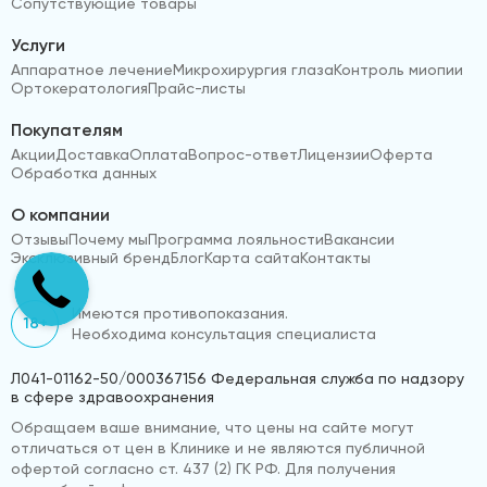
Сопутствующие товары
Услуги
Аппаратное лечение
Микрохирургия глаза
Контроль миопии
Ортокератология
Прайс-листы
Покупателям
Акции
Доставка
Оплата
Вопрос-ответ
Лицензии
Оферта
Обработка данных
О компании
Отзывы
Почему мы
Программа лояльности
Вакансии
Эксклюзивный бренд
Блог
Карта сайта
Контакты
Имеются противопоказания.
18+
Необходима консультация специалиста
Л041-01162-50/000367156 Федеральная служба по надзору
в сфере здравоохранения
Обращаем ваше внимание, что цены на сайте могут
отличаться от цен в Клинике и не являются публичной
офертой согласно ст. 437 (2) ГК РФ. Для получения