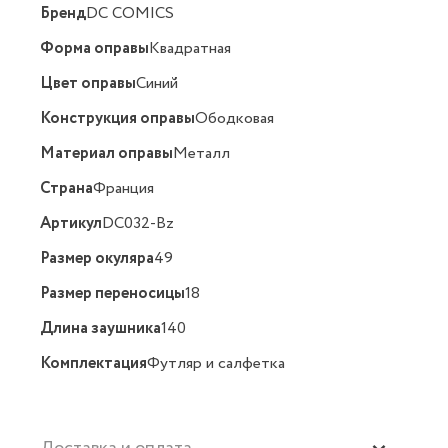
Бренд
DC COMICS
Форма оправы
Квадратная
Цвет оправы
Синий
Конструкция оправы
Ободковая
Материал оправы
Металл
Страна
Франция
Артикул
DC032-Bz
Размер окуляра
49
Размер переносицы
18
Длина заушника
140
Комплектация
Футляр и салфетка
Доставка и оплата