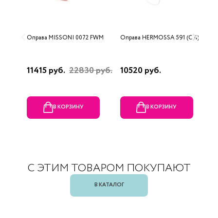
Оправа MISSONI 0072 FWM
Оправа HERMOSSA 591 (C 4)
О
0
11415 руб.
22830 руб.
10520 руб.
4
В КОРЗИНУ
В КОРЗИНУ
С ЭТИМ ТОВАРОМ ПОКУПАЮТ
В КАТАЛОГ