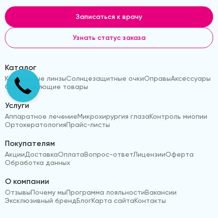
Записаться к врачу
Узнать статус заказа
Каталог
Контактные линзы
Солнцезащитные очки
Оправы
Аксессуары
Сопутствующие товары
Услуги
Аппаратное лечение
Микрохирургия глаза
Контроль миопии
Ортокератология
Прайс-листы
Покупателям
Акции
Доставка
Оплата
Вопрос-ответ
Лицензии
Оферта
Обработка данных
О компании
Отзывы
Почему мы
Программа лояльности
Вакансии
Эксклюзивный бренд
Блог
Карта сайта
Контакты