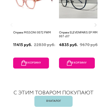
Оправа MISSONI 0072 FWM
Оправа ELEVENPARIS EP MM
О
007 c07
11415 руб.
22830 руб.
4835 руб.
9670 руб.
1
р
В КОРЗИНУ
В КОРЗИНУ
С ЭТИМ ТОВАРОМ ПОКУПАЮТ
В КАТАЛОГ