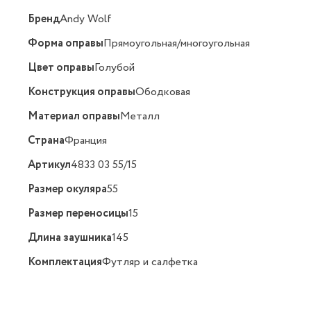
Бренд
Andy Wolf
Форма оправы
Прямоугольная/многоугольная
Цвет оправы
Голубой
Конструкция оправы
Ободковая
Материал оправы
Металл
Страна
Франция
Артикул
4833 03 55/15
Размер окуляра
55
Размер переносицы
15
Длина заушника
145
Комплектация
Футляр и салфетка