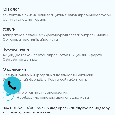
Каталог
Контактные линзы
Солнцезащитные очки
Оправы
Аксессуары
Сопутствующие товары
Услуги
Аппаратное лечение
Микрохирургия глаза
Контроль миопии
Ортокератология
Прайс-листы
Покупателям
Акции
Доставка
Оплата
Вопрос-ответ
Лицензии
Оферта
Обработка данных
О компании
Отзывы
Почему мы
Программа лояльности
Вакансии
Эксклюзивный бренд
Блог
Карта сайта
Контакты
Имеются противопоказания.
18+
Необходима консультация специалиста
Л041-01162-50/000367156 Федеральная служба по надзору
в сфере здравоохранения