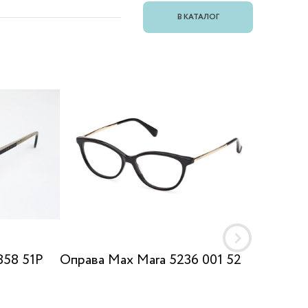
В КАТАЛОГ
858 51P
Оправа Max Mara 5236 001 52
Оправа
cGREY 