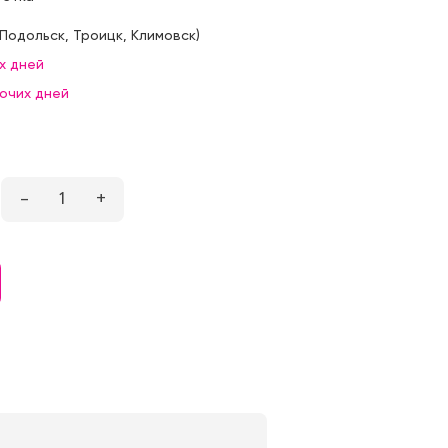
Подольск
,
Троицк
,
Климовск
)
х дней
бочих дней
–
1
+