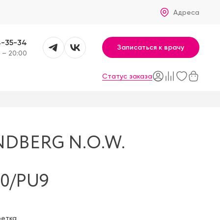
Адреса
4-35-34
Записаться к врачу
 – 20:00
Статус заказа
NDBERG N.O.W.
40/PU9
фетка