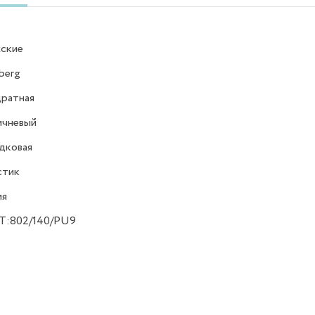
ские
berg
ратная
ичневый
дковая
стик
ия
,T:802/140/PU9