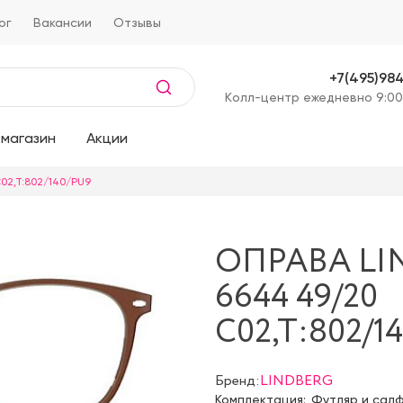
ог
Вакансии
Отзывы
+7(495)98
Kолл-центр ежедневно 9:00
магазин
Акции
C02,T:802/140/PU9
ОПРАВА LI
6644 49/20
C02,T:802/1
Бренд:
LINDBERG
Комплектация:
Футляр и сал