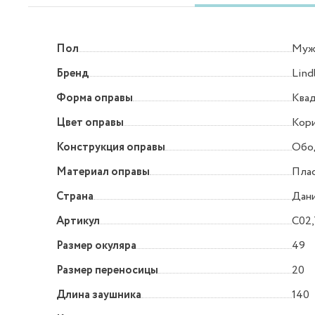
Пол
Муж
Бренд
Lind
Форма оправы
Квад
Цвет оправы
Кор
Конструкция оправы
Обо
Материал оправы
Пла
Страна
Дан
Артикул
C02
Размер окуляра
49
Размер переносицы
20
Длина заушника
140