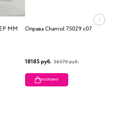
 EP MM
Оправа Charriol 75029 c07
Оправа
18185 руб.
23080 
36370 руб.
В КОРЗИНУ
В