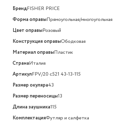
Бренд
FISHER PRICE
Форма оправы
Прямоугольная/многоугольная
Цвет оправы
Розовый
Конструкция оправы
Ободковая
Материал оправы
Пластик
Страна
Италия
Артикул
FPV/20 с521 43-13-115
Размер окуляра
43
Размер переносицы
13
Длина заушника
115
Комплектация
Футляр и салфетка