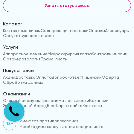
Узнать статус заказа
Каталог
Контактные линзы
Солнцезащитные очки
Оправы
Аксессуары
Сопутствующие товары
Услуги
Аппаратное лечение
Микрохирургия глаза
Контроль миопии
Ортокератология
Прайс-листы
Покупателям
Акции
Доставка
Оплата
Вопрос-ответ
Лицензии
Оферта
Обработка данных
О компании
Отзывы
Почему мы
Программа лояльности
Вакансии
Эксклюзивный бренд
Блог
Карта сайта
Контакты
Имеются противопоказания.
18+
Необходима консультация специалиста