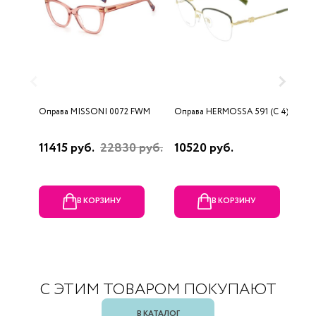
Оправа MISSONI 0072 FWM
Оправа HERMOSSA 591 (C 4)
О
(
11415 руб.
22830 руб.
10520 руб.
1
В КОРЗИНУ
В КОРЗИНУ
С ЭТИМ ТОВАРОМ ПОКУПАЮТ
В КАТАЛОГ