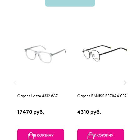
Оправа Lozza 4332 6A7
Оправа BANISS BR7044 C02
О
17470 руб.
4310 руб.
9
В КОРЗИНУ
В КОРЗИНУ