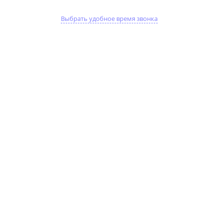
Выбрать удобное время звонка
ОПРАВА C HERRERA 0317/G
3H2
Бренд:
C HERRERA
Комплектация:
Футляр и салфетка
Самовывоз:
2-3 рабочих дня
(
Подольск
,
Троицк
,
Климовск
)
Доставка по МО:
от 2 рабочих дней