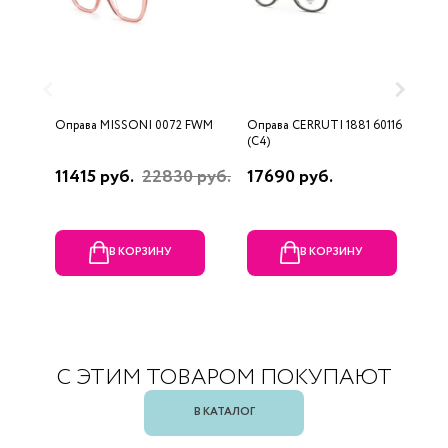
Оправа MISSONI 0072 FWM
Оправа CERRUTI 1881 60116
О
(C4)
(
11415 руб.
22830 руб.
17690 руб.
1
В КОРЗИНУ
В КОРЗИНУ
С ЭТИМ ТОВАРОМ ПОКУПАЮТ
В КАТАЛОГ