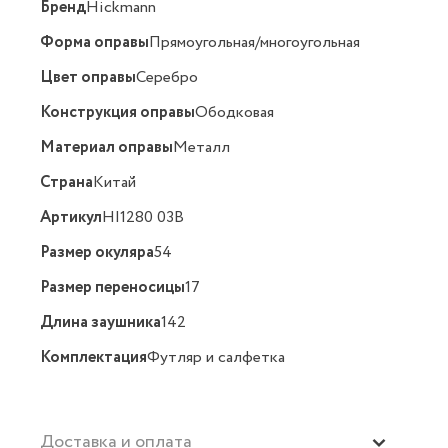
Бренд
Hickmann
Форма оправы
Прямоугольная/многоугольная
Цвет оправы
Серебро
Конструкция оправы
Ободковая
Материал оправы
Металл
Страна
Китай
Артикул
HI1280 03B
Размер окуляра
54
Размер переносицы
17
Длина заушника
142
Комплектация
Футляр и салфетка
Доставка и оплата