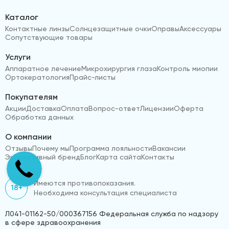
Каталог
Контактные линзы
Солнцезащитные очки
Оправы
Аксессуары
Сопутствующие товары
Услуги
Аппаратное лечение
Микрохирургия глаза
Контроль миопии
Ортокератология
Прайс-листы
Покупателям
Акции
Доставка
Оплата
Вопрос-ответ
Лицензии
Оферта
Обработка данных
О компании
Отзывы
Почему мы
Программа лояльности
Вакансии
Эксклюзивный бренд
Блог
Карта сайта
Контакты
Имеются противопоказания.
18+
Необходима консультация специалиста
Л041-01162-50/000367156 Федеральная служба по надзору
в сфере здравоохранения