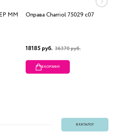
 EP MM
Оправа Charriol 75029 c07
Оправа
18185 руб.
23080 
36370 руб.
В КОРЗИНУ
В
В КАТАЛОГ