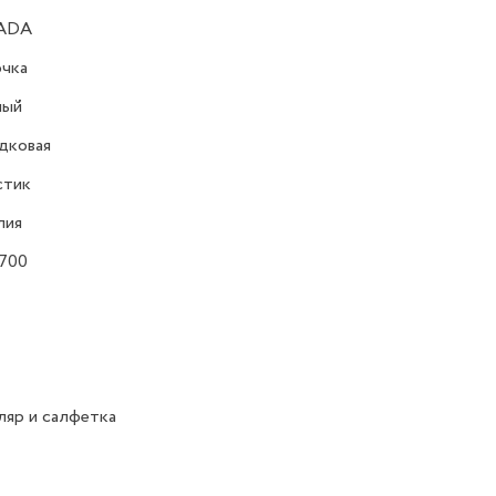
ADA
очка
ный
дковая
стик
лия
 700
яр и салфетка