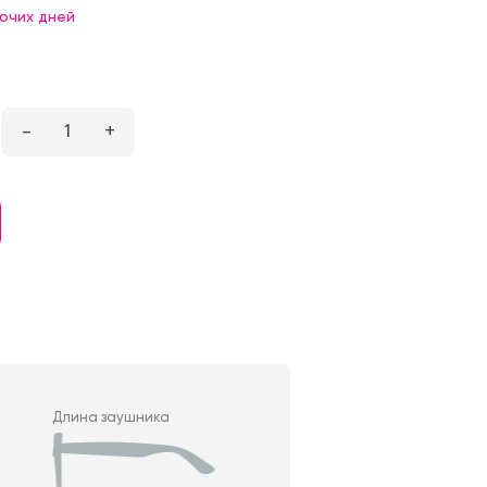
бочих дней
–
1
+
Длина заушника