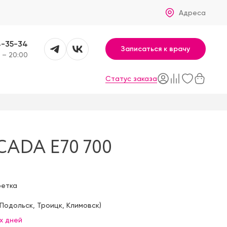
Адреса
4-35-34
Записаться к врачу
 – 20:00
Статус заказа
ADA E70 700
фетка
Подольск
,
Троицк
,
Климовск
)
х дней