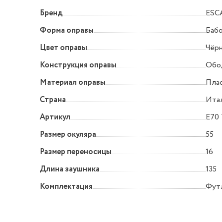
Бренд
ESC
Форма оправы
Баб
Цвет оправы
Чёр
Конструкция оправы
Обо
Материал оправы
Пла
Страна
Ита
Артикул
E70
Размер окуляра
55
Размер переносицы
16
Длина заушника
135
Комплектация
Футл