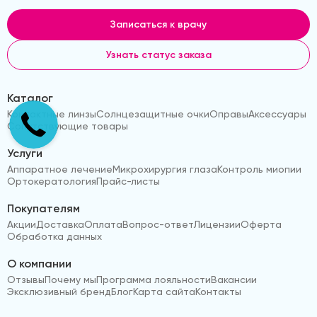
Записаться к врачу
Узнать статус заказа
Каталог
Контактные линзы
Солнцезащитные очки
Оправы
Аксессуары
Сопутствующие товары
Услуги
Аппаратное лечение
Микрохирургия глаза
Контроль миопии
Ортокератология
Прайс-листы
Покупателям
Акции
Доставка
Оплата
Вопрос-ответ
Лицензии
Оферта
Обработка данных
О компании
Отзывы
Почему мы
Программа лояльности
Вакансии
Эксклюзивный бренд
Блог
Карта сайта
Контакты