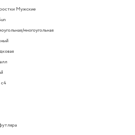
ростки Мужские
Sun
оугольная/многоугольная
сный
дковая
алл
ай
 c4
футляра