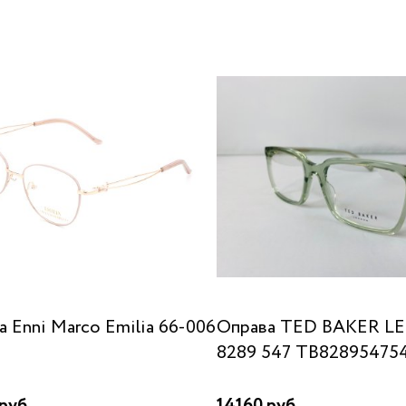
а Enni Marco Emilia 66-006
Оправа TED BAKER 
8289 547 TB82895475
руб.
14160 руб.