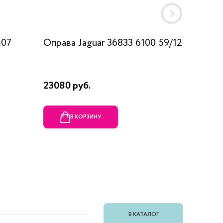
c07
Оправа Jaguar 36833 6100 59/12
Оправа
23080 руб.
1990 ру
В КОРЗИНУ
В
В КАТАЛОГ