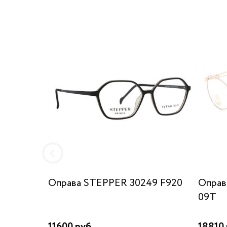
Оправа STEPPER 30249 F920
Оправ
09T
11600 руб.
18810 