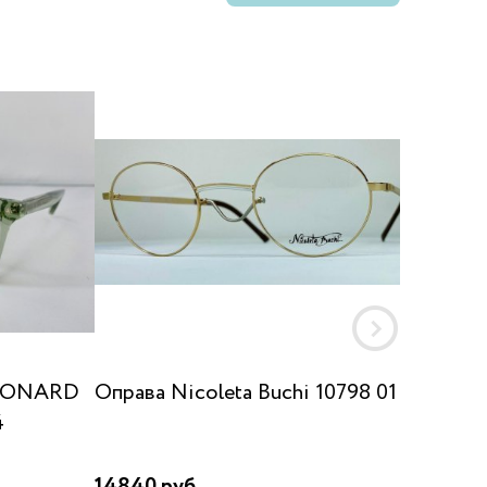
LEONARD
Оправа Nicoleta Buchi 10798 01
Оправа
4
14840 руб.
19140 р