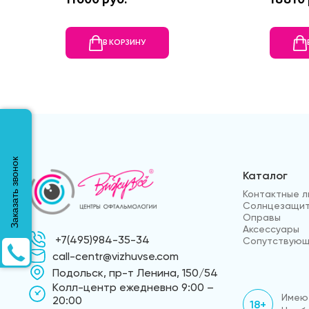
В КОРЗИНУ
Заказать звонок
Каталог
Контактные л
Солнцезащит
Оправы
Аксессуары
+7(495)984-35-34
Сопутствующ
call-centr@vizhuvse.com
Подольск, пр-т Ленина, 150/54
Kолл-центр ежедневно 9:00 –
Имеют
20:00
18+