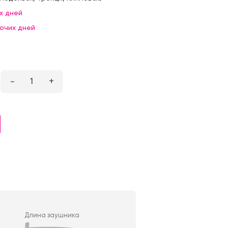
х дней
бочих дней
–
1
+
Длина заушника