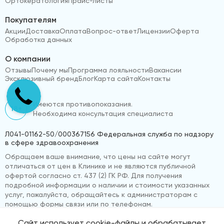
Ортокератология
Прайс-листы
Покупателям
Акции
Доставка
Оплата
Вопрос-ответ
Лицензии
Оферта
Обработка данных
О компании
Отзывы
Почему мы
Программа лояльности
Вакансии
Эксклюзивный бренд
Блог
Карта сайта
Контакты
Имеются противопоказания.
18+
Необходима консультация специалиста
Л041-01162-50/000367156 Федеральная служба по надзору
в сфере здравоохранения
Обращаем ваше внимание, что цены на сайте могут
отличаться от цен в Клинике и не являются публичной
офертой согласно ст. 437 (2) ГК РФ. Для получения
подробной информации о наличии и стоимости указанных
услуг, пожалуйста, обращайтесь к администраторам с
помощью формы связи или по телефонам.
Сайт использует cookie-файлы и обрабатывает