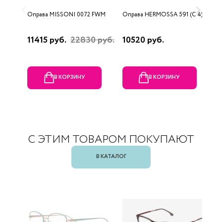
Оправа MISSONI 0072 FWM
Оправа HERMOSSA 591 (C 4)
О
0
11415 руб.
22830 руб.
10520 руб.
4
В КОРЗИНУ
В КОРЗИНУ
С ЭТИМ ТОВАРОМ ПОКУПАЮТ
В КАТАЛОГ