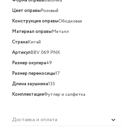
Форма оправы
Бабочка
Цвет оправы
Розовый
Конструкция оправы
Ободковая
Материал оправы
Металл
Страна
Китай
Артикул
BBV 069 PNK
Размер окуляра
49
Размер переносицы
17
Длина заушника
133
Комплектация
Футляр и салфетка
Доставка и оплата