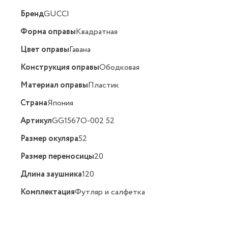
Бренд
GUCCI
Форма оправы
Квадратная
Цвет оправы
Гавана
Конструкция оправы
Ободковая
Материал оправы
Пластик
Страна
Япония
Артикул
GG1567O-002 52
Размер окуляра
52
Размер переносицы
20
Длина заушника
120
Комплектация
Футляр и салфетка