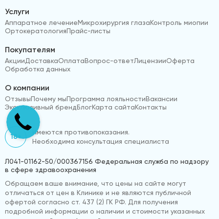
Услуги
Аппаратное лечение
Микрохирургия глаза
Контроль миопии
Ортокератология
Прайс-листы
Покупателям
Акции
Доставка
Оплата
Вопрос-ответ
Лицензии
Оферта
Обработка данных
О компании
Отзывы
Почему мы
Программа лояльности
Вакансии
Эксклюзивный бренд
Блог
Карта сайта
Контакты
Имеются противопоказания.
18+
Необходима консультация специалиста
Л041-01162-50/000367156 Федеральная служба по надзору
в сфере здравоохранения
Обращаем ваше внимание, что цены на сайте могут
отличаться от цен в Клинике и не являются публичной
офертой согласно ст. 437 (2) ГК РФ. Для получения
подробной информации о наличии и стоимости указанных