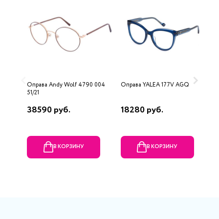
Оправа Andy Wolf 4790 004
Оправа YALEA 177V AGQ
О
51/21
L
38590 руб.
18280 руб.
1
В КОРЗИНУ
В КОРЗИНУ