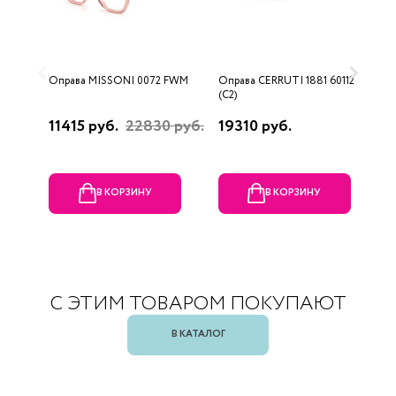
Оправа MISSONI 0072 FWM
Оправа CERRUTI 1881 60112
О
(C2)
(
11415 руб.
22830 руб.
19310 руб.
1
В КОРЗИНУ
В КОРЗИНУ
С ЭТИМ ТОВАРОМ ПОКУПАЮТ
В КАТАЛОГ