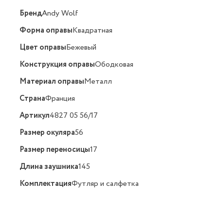
Бренд
Andy Wolf
Форма оправы
Квадратная
Цвет оправы
Бежевый
Конструкция оправы
Ободковая
Материал оправы
Металл
Страна
Франция
Артикул
4827 05 56/17
Размер окуляра
56
Размер переносицы
17
Длина заушника
145
Комплектация
Футляр и салфетка