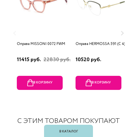
Оправа MISSONI 0072 FWM
Оправа HERMOSSA 591 (C 4)
О
0
11415 руб.
22830 руб.
10520 руб.
4
В КОРЗИНУ
В КОРЗИНУ
С ЭТИМ ТОВАРОМ ПОКУПАЮТ
В КАТАЛОГ