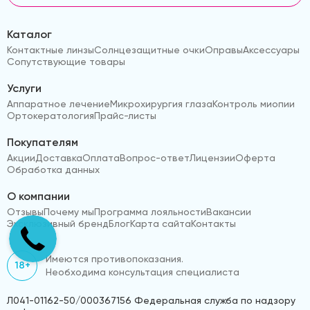
Каталог
Контактные линзы
Солнцезащитные очки
Оправы
Аксессуары
Сопутствующие товары
Услуги
Аппаратное лечение
Микрохирургия глаза
Контроль миопии
Ортокератология
Прайс-листы
Покупателям
Акции
Доставка
Оплата
Вопрос-ответ
Лицензии
Оферта
Обработка данных
О компании
Отзывы
Почему мы
Программа лояльности
Вакансии
Эксклюзивный бренд
Блог
Карта сайта
Контакты
Имеются противопоказания.
18+
Необходима консультация специалиста
Л041-01162-50/000367156 Федеральная служба по надзору