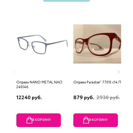
Оправа NANO METAL NAO
Оправа Paradise* 77013 c14 П
О
240146
8
12240 руб.
879 руб.
2930 руб.
2
В КОРЗИНУ
В КОРЗИНУ