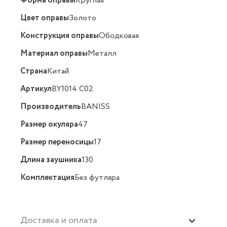
Форма оправы
Круглая
Цвет оправы
Золото
Конструкция оправы
Ободковая
Материал оправы
Металл
Страна
Китай
Артикул
BY1014 C02
Производитель
BANISS
Размер окуляра
47
Размер переносицы
17
Длина заушника
130
Комплектация
Без футляра
Доставка и оплата