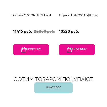
Оправа MISSONI 0072 FWM
Оправа HERMOSSA 591 (C 4)
О
0
11415 руб.
22830 руб.
10520 руб.
4
В КОРЗИНУ
В КОРЗИНУ
С ЭТИМ ТОВАРОМ ПОКУПАЮТ
В КАТАЛОГ