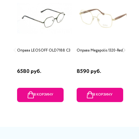
Оправа LEOSOFF OLD7188 C3
Оправа Megapolis 1320-Red
О
6580 руб.
8590 руб.
4
В КОРЗИНУ
В КОРЗИНУ