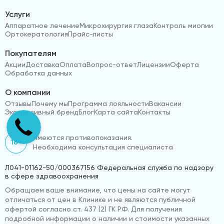
Услуги
Аппаратное лечение
Микрохирургия глаза
Контроль миопии
Ортокератология
Прайс-листы
Покупателям
Акции
Доставка
Оплата
Вопрос-ответ
Лицензии
Оферта
Обработка данных
О компании
Отзывы
Почему мы
Программа лояльности
Вакансии
Эксклюзивный бренд
Блог
Карта сайта
Контакты
Имеются противопоказания.
18+
Необходима консультация специалиста
Л041-01162-50/000367156 Федеральная служба по надзору
в сфере здравоохранения
Обращаем ваше внимание, что цены на сайте могут
отличаться от цен в Клинике и не являются публичной
офертой согласно ст. 437 (2) ГК РФ. Для получения
подробной информации о наличии и стоимости указанных