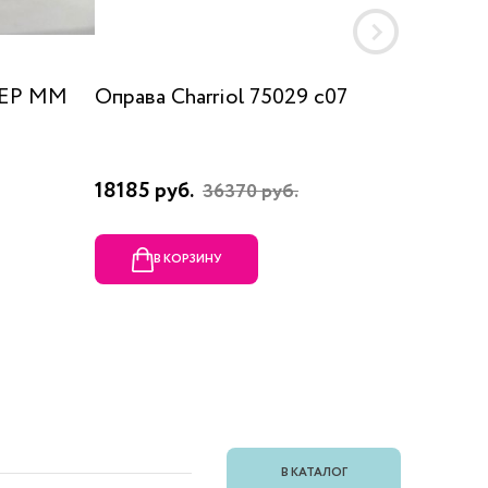
 EP MM
Оправа Charriol 75029 c07
Оправа
18185 руб.
23080 
36370 руб.
В КОРЗИНУ
В
В КАТАЛОГ