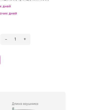
х дней
бочих дней
–
1
+
Длина заушника