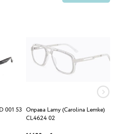
D 001 53
Оправа Lamy (Carolina Lemke)
Оправ
CL4624 02
001 KM