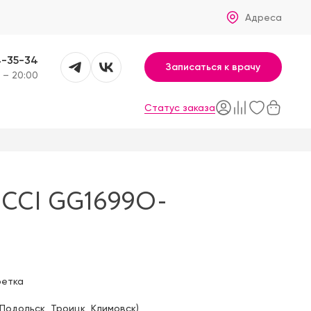
Адреса
4-35-34
Записаться к врачу
 – 20:00
Статус заказа
CCI GG1699O-
фетка
Подольск
,
Троицк
,
Климовск
)