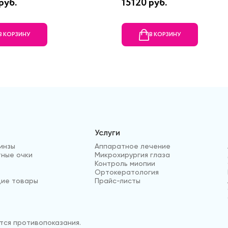
руб.
15120 руб.
В КОРЗИНУ
В КОРЗИНУ
Услуги
инзы
Аппаратное лечение
ные очки
Микрохирургия глаза
Контроль миопии
Ортокератология
ие товары
Прайс-листы
ся противопоказания.