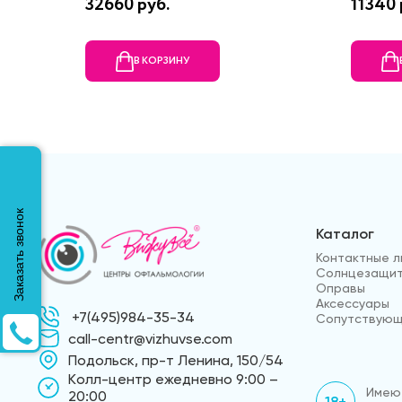
32660 руб.
11340 
В КОРЗИНУ
Заказать звонок
Каталог
Контактные л
Солнцезащит
Оправы
Аксессуары
+7(495)984-35-34
Сопутствующ
call-centr@vizhuvse.com
Подольск, пр-т Ленина, 150/54
Kолл-центр ежедневно 9:00 –
Имеют
20:00
18+