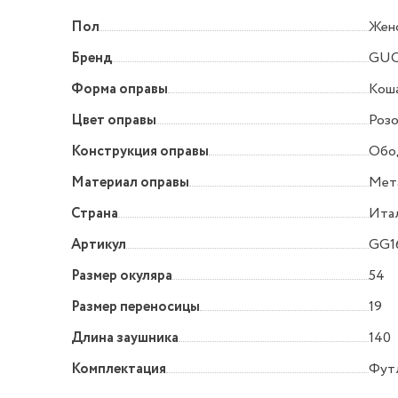
Пол
Жен
Бренд
GUC
Форма оправы
Коша
Цвет оправы
Роз
Конструкция оправы
Обо
Материал оправы
Мет
Страна
Ита
Артикул
GG1
Размер окуляра
54
Размер переносицы
19
Длина заушника
140
Комплектация
Футл