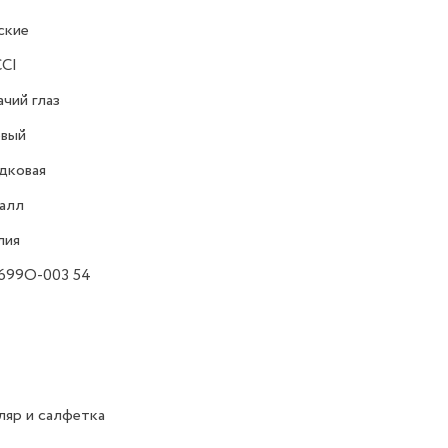
ские
CI
чий глаз
овый
дковая
алл
лия
699O-003 54
яр и салфетка