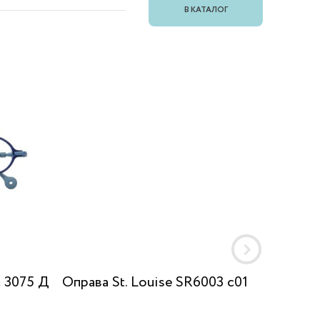
В КАТАЛОГ
C 3075 Д
Оправа St. Louise SR6003 c01
Оправ