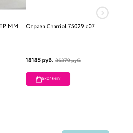
 EP MM
Оправа Charriol 75029 c07
Оправа
18185 руб.
23080 
36370 руб.
В КОРЗИНУ
В