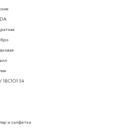
ские
DA
ратная
ебро
дковая
алл
лия
V 1BC1O1 54
яр и салфетка