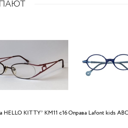
УПАЮТ
а HELLO KITTY* KM11 c16
Оправа Lafont kids AB