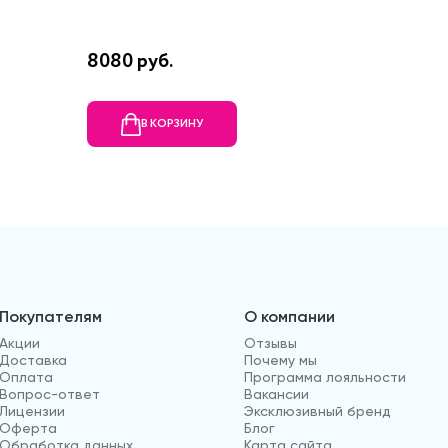
8080 руб.
22970 
В КОРЗИНУ
В
Покупателям
О компании
Акции
Отзывы
Доставка
Почему мы
Оплата
Программа лояльности
Вопрос-ответ
Вакансии
Лицензии
Эксклюзивный бренд
Оферта
Блог
Обработка данных
Карта сайта