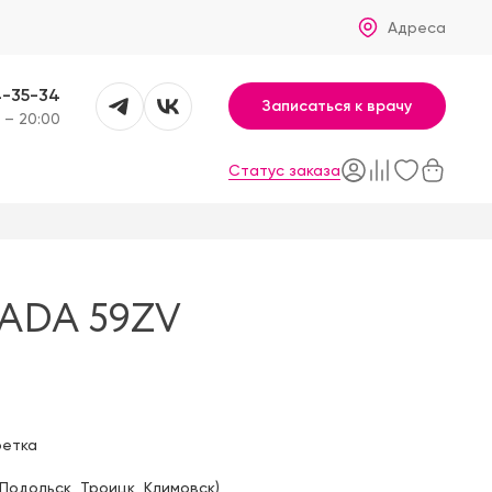
Адреса
4-35-34
Записаться к врачу
 – 20:00
Статус заказа
ADA 59ZV
фетка
Подольск
,
Троицк
,
Климовск
)