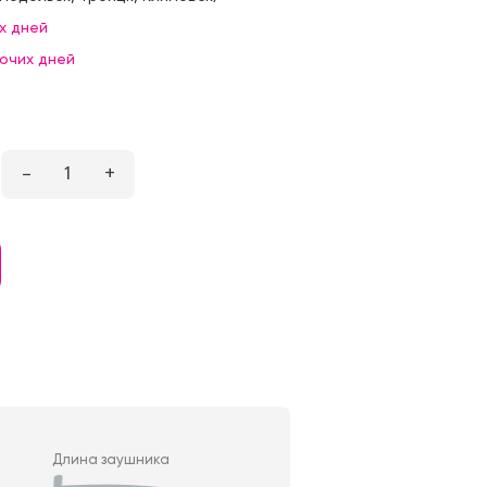
х дней
бочих дней
–
1
+
Длина заушника